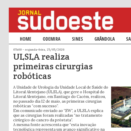
Menu principal
HOME
SALTAR PARA O CONTEÚDO PRIMÁRIO
SALTAR PARA O CONTEÚDO SECUNDÁRIO
ODEMIRA
SINES
GRÂNDOLA
SA
07h00 - segunda-feira, 25/05/2026
ULSLA realiza
primeiras cirurgias
robóticas
A Unidade de Urologia da Unidade Local de Saúde do
Litoral Alentejano (ULSLA), que gere o Hospital do
Litoral Alentejano, em Santiago do Cacém, realizou,
no passado dia 12 de maio, as primeiras cirurgias
robóticas “com sucesso”.
Em comunicado enviado ao “SW”, a ULSLA explica
que as cirurgias foram realizadas “no tratamento
cirúrgico do cancro da próstata”.
A mesma fonte acrescenta que “esta inovação
tecnológica representa um avanço significativo na