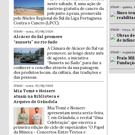
neste sábado, 8, uma ação de
07h00 - quinta,
rastreio gratuita de cancro da
Sines te
pele junto à praia, promovida
reabilit
pelo Núcleo Regional do Sul da Liga Portuguesa
Contra o Cancro (LPCC).
07h00 - terça, 
07h00 - sexta, 07/08/2026
Obras de
Alcácer do Sal promove
de infân
“sunsets” no rio Sado
A Câmara de Alcácer do Sal vai
07h00 - segund
promover, ao longo deste mês
Praia Mil
de agosto, a iniciativa
Fundaçã
“Sunsets no Sado”, para dar a
conhecer o concelho através da sua paisagem,
dos produtos locais, da cultura, das tradições e
das pessoas.
07h00 - sexta, 07/08/2026
Mia Tomé e Noiserv
atuam na Biblioteca e
Arquivo de Grândola
Mia Tomé e Noiserv
apresentam nesta sexta-feira,
7, em Grândola, o recital “Uma
Celebração”, que encerra a
primeira edição do ciclo de espetáculos “O Papel
da Música – Concertos Entre Textos e