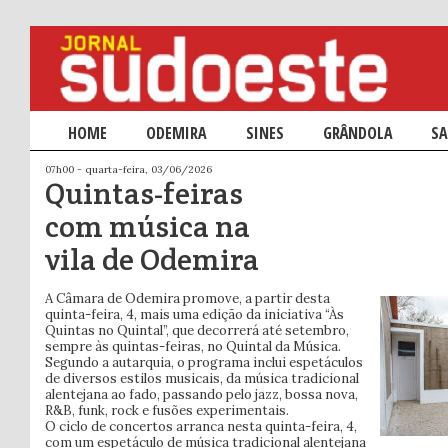
Menu principal
HOME
SALTAR PARA O CONTEÚDO PRIMÁRIO
SALTAR PARA O CONTEÚDO SECUNDÁRIO
ODEMIRA
SINES
GRÂNDOLA
SA
07h00 - quarta-feira, 03/06/2026
Quintas-feiras
com música na
vila de Odemira
A Câmara de Odemira promove, a partir desta
quinta-feira, 4, mais uma edição da iniciativa “Às
Quintas no Quintal”, que decorrerá até setembro,
sempre às quintas-feiras, no Quintal da Música.
Segundo a autarquia, o programa inclui espetáculos
de diversos estilos musicais, da música tradicional
alentejana ao fado, passando pelo jazz, bossa nova,
R&B, funk, rock e fusões experimentais.
O ciclo de concertos arranca nesta quinta-feira, 4,
com um espetáculo de música tradicional alentejana