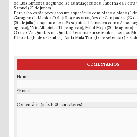
de Luís Simenta, seguindo-se as atuações dos Taberna da Terra Ve
Samuel (25 de junho).
Para julho estão previstos um espetáculo com Mano a Mano (2 de j
Garagem da Música (9 de julho) e as atuações de Compadris (23 de
(30 de julho), enquanto no mês seguinte há música com a Associaç
agosto), Trio Alfacinha (13 de agosto), Mind Mojo (20 de agosto) e
O ciclo “Às Quintas no Quintal” termina em setembro, com os Mo
Fil Costa (10 de setembro), Anda Mula Trio (17 de setembro) e Fad
COMENTÁRIOS
Nome:
*Email:
Comentário (máx 1000 caracteres):