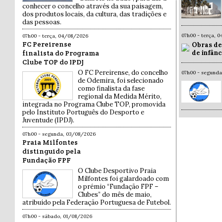
conhecer o concelho através da sua paisagem,
dos produtos locais, da cultura, das tradições e
das pessoas.
07h00 - terça, 
07h00 - terça, 04/08/2026
FC Pereirense
Obras de
de infân
finalista do Programa
Clube TOP do IPDJ
O FC Pereirense, do concelho
07h00 - segund
de Odemira, foi selecionado
como finalista da fase
regional da Medida Mérito,
integrada no Programa Clube TOP, promovida
pelo Instituto Português do Desporto e
Juventude (IPDJ).
07h00 - segunda, 03/08/2026
Praia Milfontes
distinguido pela
Fundação FPF
O Clube Desportivo Praia
Milfontes foi galardoado com
o prémio “Fundação FPF –
Clubes” do mês de maio,
atribuído pela Federação Portuguesa de Futebol.
07h00 - sábado, 01/08/2026