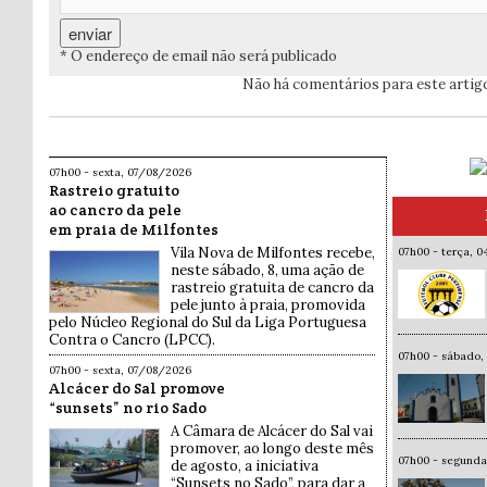
* O endereço de email não será publicado
Não há comentários para este artig
07h00 - sexta, 07/08/2026
Rastreio gratuito
ao cancro da pele
em praia de Milfontes
Vila Nova de Milfontes recebe,
07h00 - terça, 
neste sábado, 8, uma ação de
rastreio gratuita de cancro da
pele junto à praia, promovida
pelo Núcleo Regional do Sul da Liga Portuguesa
Contra o Cancro (LPCC).
07h00 - sábado,
07h00 - sexta, 07/08/2026
Alcácer do Sal promove
“sunsets” no rio Sado
A Câmara de Alcácer do Sal vai
promover, ao longo deste mês
07h00 - segund
de agosto, a iniciativa
“Sunsets no Sado”, para dar a