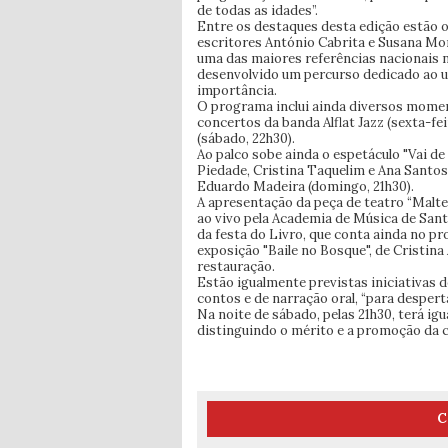
de todas as idades”.
Entre os destaques desta edição estão 
escritores António Cabrita e Susana M
uma das maiores referências nacionais 
desenvolvido um percurso dedicado ao u
importância.
O programa inclui ainda diversos mome
concertos da banda Alflat Jazz (sexta-fe
(sábado, 22h30).
Ao palco sobe ainda o espetáculo "Vai d
Piedade, Cristina Taquelim e Ana Santos
Eduardo Madeira (domingo, 21h30).
A apresentação da peça de teatro “Mal
ao vivo pela Academia de Música de Santo
da festa do Livro, que conta ainda no 
exposição "Baile no Bosque", de Cristin
restauração.
Estão igualmente previstas iniciativas
contos e de narração oral, “para desperta
Na noite de sábado, pelas 21h30, terá ig
distinguindo o mérito e a promoção da c
C