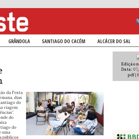
ÁRIO
NDÁRIO
GRÂNDOLA
SANTIAGO DO CACÉM
ALCÁCER DO SAL
Edição n.
e
Data:
07
pdf
|
f
m
ção da Festa
semana, dias
 Santiago do
ma viagem
ências”.
Conde do
aixa
ntiago do
de uma
a públicos