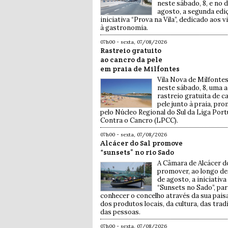
neste sábado, 8, e no d
agosto, a segunda edi
iniciativa “Prova na Vila”, dedicado aos v
à gastronomia.
07h00 - sexta, 07/08/2026
Rastreio gratuito
ao cancro da pele
em praia de Milfontes
Vila Nova de Milfontes
neste sábado, 8, uma 
rastreio gratuita de c
pele junto à praia, pr
pelo Núcleo Regional do Sul da Liga Por
Contra o Cancro (LPCC).
07h00 - sexta, 07/08/2026
Alcácer do Sal promove
“sunsets” no rio Sado
A Câmara de Alcácer do
promover, ao longo d
de agosto, a iniciativa
“Sunsets no Sado”, par
conhecer o concelho através da sua pai
dos produtos locais, da cultura, das trad
das pessoas.
07h00 - sexta, 07/08/2026