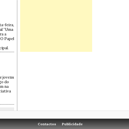
a-feira,
tal “Uma
ra a
“O Papel
ipal.
e jovens
go do
am na
ciativa
Contactos
Publicidade