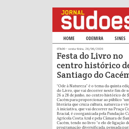
Menu principal
HOME
SALTAR PARA O CONTEÚDO PRIM
SALTAR PARA O CONTEÚDO SECU
ODEMIRA
SINES
07h00 - sexta-feira, 26/06/2026
Festa do Livro no
centro histórico d
Santiago do Cacé
“Ode à Natureza” é o tema da quinta edi
do Livro, que vai decorrer neste fim de 
26 a 28 de junho, no centro histórico de
Cacém para proporcionar ao público “u
literária que cruza cultura, natureza e viv
A iniciativa, que vai decorrer na Praça 
Bracial, é coorganizada pela Fundação C
Agrícola Costa Azul e pela Câmara de Sa
Cacém, tendo no livro “o elo de ligação 
programação diversificada, pensada par