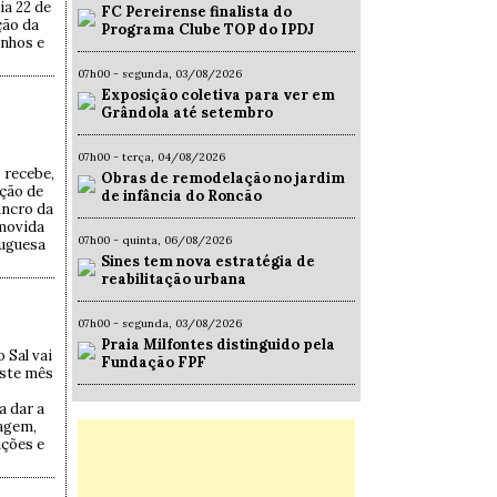
ia 22 de
FC Pereirense finalista do
ção da
Programa Clube TOP do IPDJ
inhos e
07h00 - segunda, 03/08/2026
Exposição coletiva para ver em
Grândola até setembro
07h00 - terça, 04/08/2026
 recebe,
Obras de remodelação no jardim
ação de
de infância do Roncão
ancro da
omovida
07h00 - quinta, 06/08/2026
tuguesa
Sines tem nova estratégia de
reabilitação urbana
07h00 - segunda, 03/08/2026
Praia Milfontes distinguido pela
 Sal vai
Fundação FPF
este mês
a dar a
sagem,
ições e