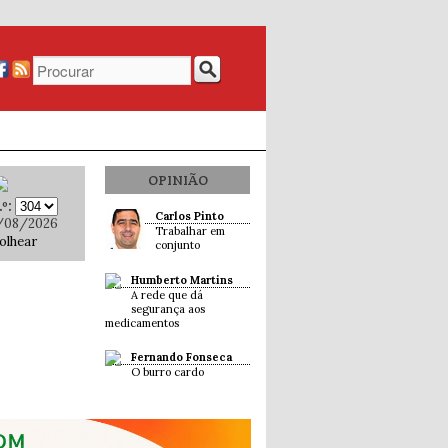
OPINIÃO
º:
Carlos Pinto
/08/2026
Trabalhar em
olhear
conjunto
Humberto Martins
A rede que dá
segurança aos
medicamentos
Fernando Fonseca
O burro cardo