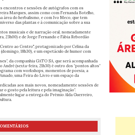
os encontros e sessões de autógrafos com os
oreira Marques, assim como com Fernanda Botelho,
na área do herbalismo, e com Ivo Meco, que tem
niverso das plantas e à comunicação sobre a sua
ntos musicais e de narração oral, nomeadamente
ira, 23h00) e de Jorge Fernando e Fábia Rebordão
e Centro ao Centro", protagonizado por Celina da
 (domingo, 18h30), e um espetáculo de humor com
teses”, da companhia GATO SA, que será acompanhada
 André (sexta-feira, 21h30) é outro dos “pontos altos”
programa com workshops, momentos de poesia, a
a Amado, uma Feira do Livro e um espaço da
 dedicadas aos mais novos, nomeadamente sessões de
r o gosto pela leitura e pela imaginação”.
ualmente lugar a entrega do Prémio Alda Guerreiro,
ultura.
OMENTÁRIOS