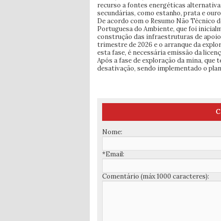
recurso a fontes energéticas alternati
secundárias, como estanho, prata e ouro
De acordo com o Resumo Não Técnico do 
Portuguesa do Ambiente, que foi inicialm
construção das infraestruturas de apoio
trimestre de 2026 e o arranque da explo
esta fase, é necessária emissão da licen
Após a fase de exploração da mina, que t
desativação, sendo implementado o pla
C
Nome:
*Email:
Comentário (máx 1000 caracteres):