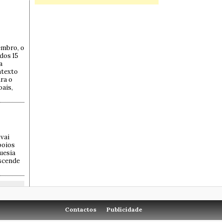
embro, o
 dos 15
a
ntexto
ra o
ais,
vai
poios
uesia
ascende
Contactos
Publicidade