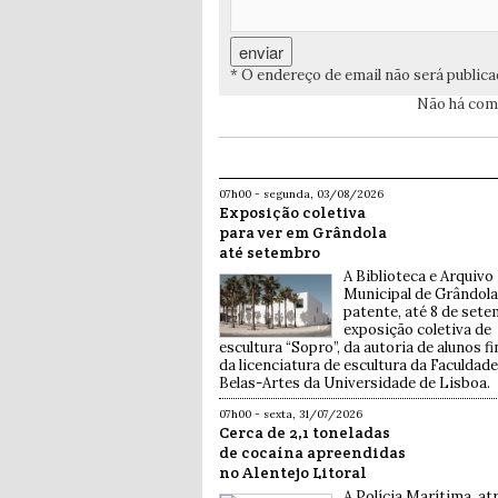
* O endereço de email não será public
Não há come
07h00 - segunda, 03/08/2026
Exposição coletiva
para ver em Grândola
até setembro
A Biblioteca e Arquivo
Municipal de Grândol
patente, até 8 de sete
exposição coletiva de
escultura “Sopro”, da autoria de alunos fi
da licenciatura de escultura da Faculdade
Belas-Artes da Universidade de Lisboa.
07h00 - sexta, 31/07/2026
Cerca de 2,1 toneladas
de cocaína apreendidas
no Alentejo Litoral
A Polícia Marítima, at