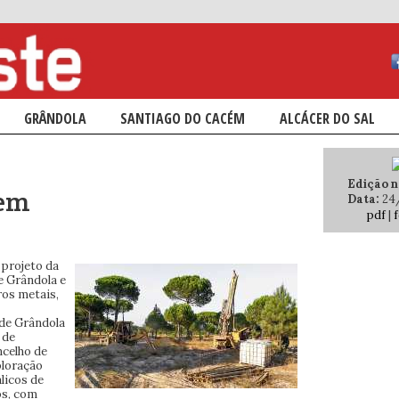
ÁRIO
NDÁRIO
GRÂNDOLA
SANTIAGO DO CACÉM
ALCÁCER DO SAL
Edição n.
 em
Data:
24
pdf
|
f
 projeto da
e Grândola e
ros metais,
 de Grândola
 de
ncelho de
ploração
licos de
os, com