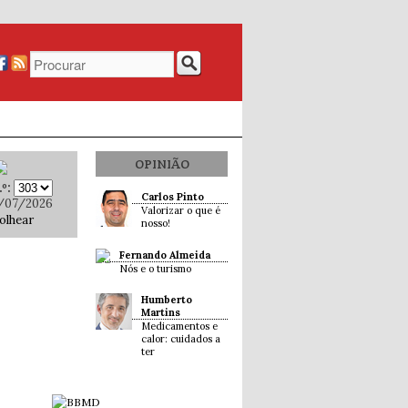
OPINIÃO
º:
Carlos Pinto
/07/2026
Valorizar o que é
olhear
nosso!
Fernando Almeida
Nós e o turismo
Humberto
Martins
Medicamentos e
calor: cuidados a
ter