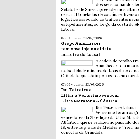
dos seus comandos lo
Setúbal e de Sines, apreendeu nos último
cerca 2,1 toneladas de cocaína e diverso
logístico associado ao tráfico internaci
estupefacientes, ao longo da costa do Al
Litoral.
07h00 - terça, 28/07/2026
Grupo Amanhecer
tem nova loja na aldeia
mineira do Lousal
A cadeia de retalho tra
Amanhecer tem uma no
na localidade mineira do Lousal, no conc
Grândola, que abriu portas recentement
07h00 - quinta, 23/07/2026
Rui Teixeira e
Liliana Veríssimo vencem
Ultra Maratona Atlântica
Rui Teixeira e Liliana
Veríssimo foram os g
vencedores da 21ª edição da Ultra Mara
Atlântica, que se realizou no passado d
19, entre as praias de Melides e Tróia, n
concelho de Grândola.