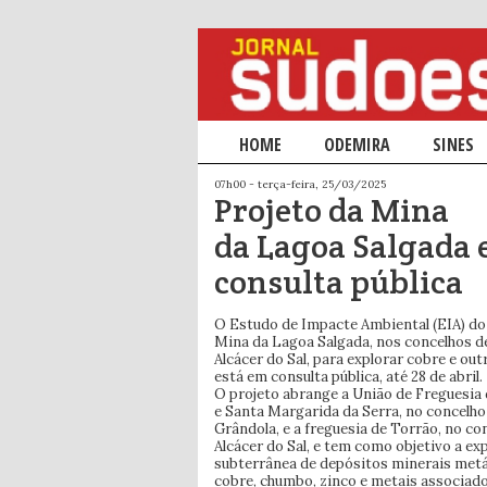
Menu principal
HOME
SALTAR PARA O CONTEÚDO PRIM
SALTAR PARA O CONTEÚDO SECU
ODEMIRA
SINES
07h00 - terça-feira, 25/03/2025
Projeto da Mina
da Lagoa Salgada
consulta pública
O Estudo de Impacte Ambiental (EIA) do
Mina da Lagoa Salgada, nos concelhos d
Alcácer do Sal, para explorar cobre e out
está em consulta pública, até 28 de abril.
O projeto abrange a União de Freguesia
e Santa Margarida da Serra, no concelho
Grândola, e a freguesia de Torrão, no co
Alcácer do Sal, e tem como objetivo a ex
subterrânea de depósitos minerais metá
cobre, chumbo, zinco e metais associad