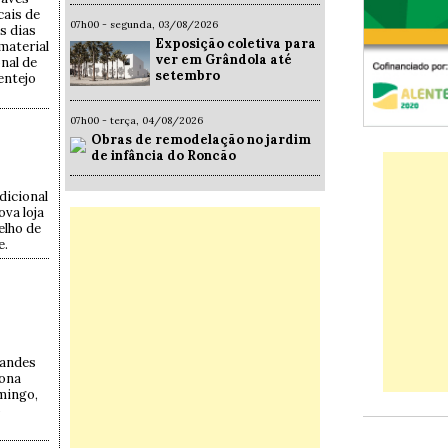
cais de
07h00 - segunda, 03/08/2026
s dias
Exposição coletiva para
 material
ver em Grândola até
onal de
setembro
entejo
07h00 - terça, 04/08/2026
Obras de remodelação no jardim
de infância do Roncão
dicional
va loja
elho de
e.
randes
tona
omingo,
o