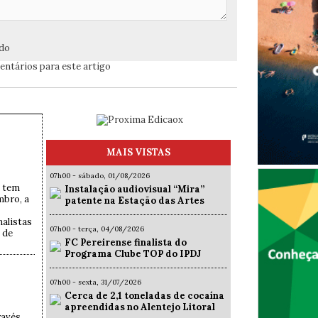
ado
ntários para este artigo
MAIS VISTAS
07h00 - sábado, 01/08/2026
a tem
Instalação audiovisual “Mira”
mbro, a
patente na Estação das Artes
nalistas
07h00 - terça, 04/08/2026
 de
FC Pereirense finalista do
Programa Clube TOP do IPDJ
07h00 - sexta, 31/07/2026
Cerca de 2,1 toneladas de cocaína
apreendidas no Alentejo Litoral
ravés