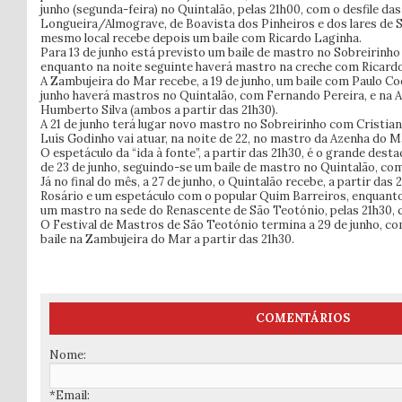
junho (segunda-feira) no Quintalão, pelas 21h00, com o desfile d
Longueira/Almograve, de Boavista dos Pinheiros e dos lares de 
mesmo local recebe depois um baile com Ricardo Laginha.
Para 13 de junho está previsto um baile de mastro no Sobreirinho
enquanto na noite seguinte haverá mastro na creche com Ricardo 
A Zambujeira do Mar recebe, a 19 de junho, um baile com Paulo Coe
junho haverá mastros no Quintalão, com Fernando Pereira, e na 
Humberto Silva (ambos a partir das 21h30).
A 21 de junho terá lugar novo mastro no Sobreirinho com Cristia
Luís Godinho vai atuar, na noite de 22, no mastro da Azenha do M
O espetáculo da “ida à fonte”, a partir das 21h30, é o grande des
de 23 de junho, seguindo-se um baile de mastro no Quintalão, co
Já no final do mês, a 27 de junho, o Quintalão recebe, a partir das
Rosário e um espetáculo com o popular Quim Barreiros, enquanto 
um mastro na sede do Renascente de São Teotónio, pelas 21h30, 
O Festival de Mastros de São Teotónio termina a 29 de junho, co
baile na Zambujeira do Mar a partir das 21h30.
COMENTÁRIOS
Nome:
*Email: