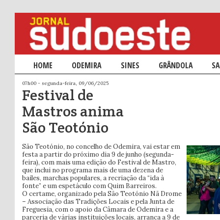
Menu principal
HOME
SALTAR PARA O CONTEÚDO PRIMÁRIO
SALTAR PARA O CONTEÚDO SECUNDÁRIO
ODEMIRA
SINES
GRÂNDOLA
SA
07h00 - segunda-feira, 09/06/2025
Festival de
Mastros anima
São Teotónio
São Teotónio, no concelho de Odemira, vai estar em
festa a partir do próximo dia 9 de junho (segunda-
feira), com mais uma edição do Festival de Mastro,
que inclui no programa mais de uma dezena de
bailes, marchas populares, a recriação da “ida à
fonte” e um espetáculo com Quim Barreiros.
O certame, organizado pela São Teotónio Nã Drome
– Associação das Tradições Locais e pela Junta de
Freguesia, com o apoio da Câmara de Odemira e a
parceria de várias instituições locais, arranca a 9 de