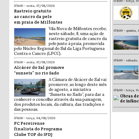
07h00 - terça, 
07h00 - sexta, 07/08/2026
Rastreio gratuito
ao cancro da pele
em praia de Milfontes
Vila Nova de Milfontes recebe,
07h00 - quinta,
neste sábado, 8, uma ação de
rastreio gratuita de cancro da
pele junto à praia, promovida
pelo Núcleo Regional do Sul da Liga Portuguesa
Contra o Cancro (LPCC).
07h00 - sábado,
07h00 - sexta, 07/08/2026
Alcácer do Sal promove
“sunsets” no rio Sado
A Câmara de Alcácer do Sal vai
promover, ao longo deste mês
de agosto, a iniciativa
07h00 - terça, 
“Sunsets no Sado”, para dar a
Obras de
conhecer o concelho através da sua paisagem,
de infân
dos produtos locais, da cultura, das tradições e
das pessoas.
07h00 - terça, 04/08/2026
FC Pereirense
finalista do Programa
Clube TOP do IPDJ