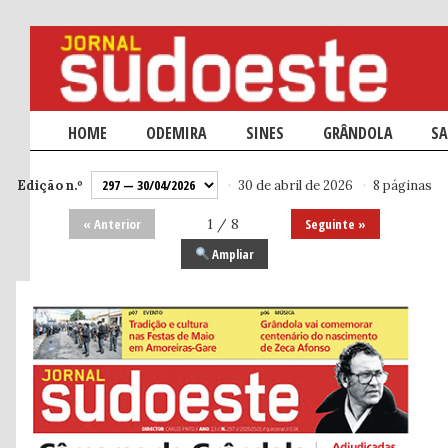
Menu principal
HOME
SALTAR PARA O CONTEÚDO PRIMÁRIO
SALTAR PARA O CONTEÚDO SECUNDÁRIO
ODEMIRA
SINES
GRÂNDOLA
SA
Edição n.º
·
30 de abril de 2026
·
8 páginas
« Anterior
1 / 8
Seguinte »
Ampliar