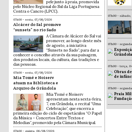
pele junto à praia, promovida
pelo Núcleo Regional do Sul da Liga Portuguesa
Contra o Cancro (LPCC).
07h00 - sábado,
07h00 - sexta, 07/08/2026
Alcácer do Sal promove
“sunsets” no rio Sado
A Câmara de Alcácer do Sal vai
promover, ao longo deste mês
07h00 - segund
de agosto, a iniciativa
Exposiçã
“Sunsets no Sado”, para dar a
Grândola
conhecer o concelho através da sua paisagem,
dos produtos locais, da cultura, das tradições e
das pessoas.
07h00 - terça, 
Obras de
07h00 - sexta, 07/08/2026
de infân
Mia Tomé e Noiserv
atuam na Biblioteca e
Arquivo de Grândola
07h00 - segund
Praia Mil
Mia Tomé e Noiserv
Fundaçã
apresentam nesta sexta-feira,
7, em Grândola, o recital “Uma
Celebração”, que encerra a
primeira edição do ciclo de espetáculos “O Papel
da Música – Concertos Entre Textos e
Melodias”, promovido pela Câmara Municipal.
07h00 - quinta, 06/08/2026