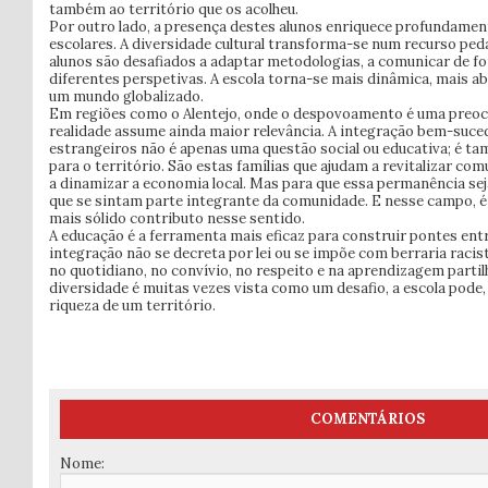
também ao território que os acolheu.
Por outro lado, a presença destes alunos enriquece profundame
escolares. A diversidade cultural transforma-se num recurso ped
alunos são desafiados a adaptar metodologias, a comunicar de for
diferentes perspetivas. A escola torna-se mais dinâmica, mais a
um mundo globalizado.
Em regiões como o Alentejo, onde o despovoamento é uma preoc
realidade assume ainda maior relevância. A integração bem-suced
estrangeiros não é apenas uma questão social ou educativa; é t
para o território. São estas famílias que ajudam a revitalizar co
a dinamizar a economia local. Mas para que essa permanência sej
que se sintam parte integrante da comunidade. E nesse campo, é 
mais sólido contributo nesse sentido.
A educação é a ferramenta mais eficaz para construir pontes entr
integração não se decreta por lei ou se impõe com berraria racis
no quotidiano, no convívio, no respeito e na aprendizagem part
diversidade é muitas vezes vista como um desafio, a escola pode, 
riqueza de um território.
COMENTÁRIOS
Nome: