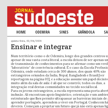
Menu principal
HOME
SALTAR PARA O CONTEÚDO PRIMÁRIO
SALTAR PARA O CONTEÚDO SECUNDÁRIO
ODEMIRA
SINES
GRÂNDOLA
SA
quinta-feira, 02/04/2026
Ensinar e integrar
Num território como o de Odemira, longe dos grandes centros 
apesar de sua vasta costa litoral, a escola deixou de ser apenas 
de transmissão de conhecimentos para se afirmar como um verd
“laboratório” de convivência cultural. É o caso da Escola Profissi
Odemira, onde estudam cerca de 300 alunos, dos quais 40% são
estrangeiros oriundos da Índia, Nepal, Bangladesh e Brasil [ver
reportagem na página 03], e a educação assume um papel decisivo
muito além da sala de aula: é ali que se constrói, todos os dias, a
integração real destas comunidades no tecido social local.
Para os jovens estrangeiros, a escola representa uma porta abert
inclusão. Ali encontram apoio linguístico, orientação e um ambie
estruturado que lhes permite ultrapassar as barreiras iniciais d
aprender português, aprendem a viver em Portugal. Conhecem hábi
deveres. Começam a projetar um futuro que já não está apenas li