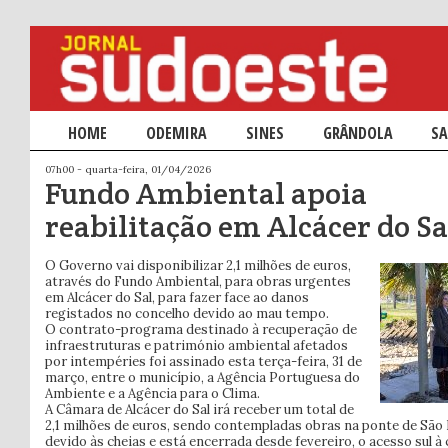
Menu principal
HOME
SALTAR PARA O CONTEÚDO PRIMÁRIO
SALTAR PARA O CONTEÚDO SECUNDÁRIO
ODEMIRA
SINES
GRÂNDOLA
SA
07h00 - quarta-feira, 01/04/2026
Fundo Ambiental apoia
reabilitação em Alcácer do Sa
O Governo vai disponibilizar 2,1 milhões de euros,
através do Fundo Ambiental, para obras urgentes
em Alcácer do Sal, para fazer face ao danos
registados no concelho devido ao mau tempo.
O contrato-programa destinado à recuperação de
infraestruturas e património ambiental afetados
por intempéries foi assinado esta terça-feira, 31 de
março, entre o município, a Agência Portuguesa do
Ambiente e a Agência para o Clima.
A Câmara de Alcácer do Sal irá receber um total de
2,1 milhões de euros, sendo contempladas obras na ponte de Sã
devido às cheias e está encerrada desde fevereiro, o acesso sul à 