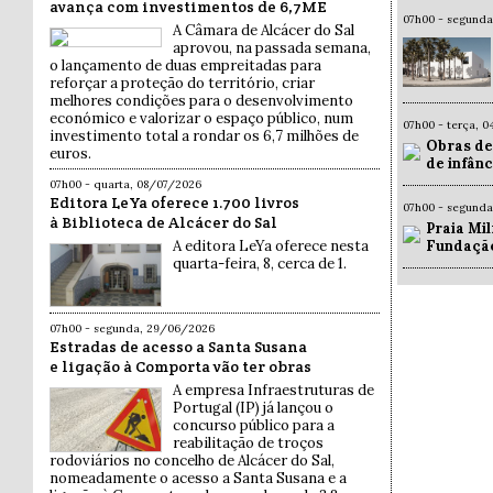
avança com investimentos de 6,7ME
07h00 - segund
A Câmara de Alcácer do Sal
aprovou, na passada semana,
o lançamento de duas empreitadas para
reforçar a proteção do território, criar
melhores condições para o desenvolvimento
económico e valorizar o espaço público, num
07h00 - terça, 
investimento total a rondar os 6,7 milhões de
Obras de
euros.
de infân
07h00 - quarta, 08/07/2026
Editora LeYa oferece 1.700 livros
07h00 - segund
à Biblioteca de Alcácer do Sal
Praia Mil
Fundaçã
A editora LeYa oferece nesta
quarta-feira, 8, cerca de 1.
07h00 - segunda, 29/06/2026
Estradas de acesso a Santa Susana
e ligação à Comporta vão ter obras
A empresa Infraestruturas de
Portugal (IP) já lançou o
concurso público para a
reabilitação de troços
rodoviários no concelho de Alcácer do Sal,
nomeadamente o acesso a Santa Susana e a