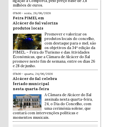
ligação à Comporta, pelo preço base de 3,8
milhões de euros.
07h00 - sexta, 26/06/2026
Feira PIMEL em
Alcácer do Sal valoriza
produtos locais
Promover e valorizar os
produtos locais do concelho,
com destaque para o mel, são
os objetivos da 34ª edição da
PIMEL – Feira do Turismo e das Atividades
Económicas, que a Câmara de Alcácer do Sal
promove neste fim de semana, entre os dias 26
e 28 de junho.
07h00 - quarta, 24/06/2026
Alcácer do Sal celebra
feriado municipal
nesta quarta-feira
A Câmara de Alcácer do Sal
assinala nesta quarta-feira,
24, o Dia do Concelho, com
uma cerimónia solene, que
contará com intervenções políticas e
momentos musicais.