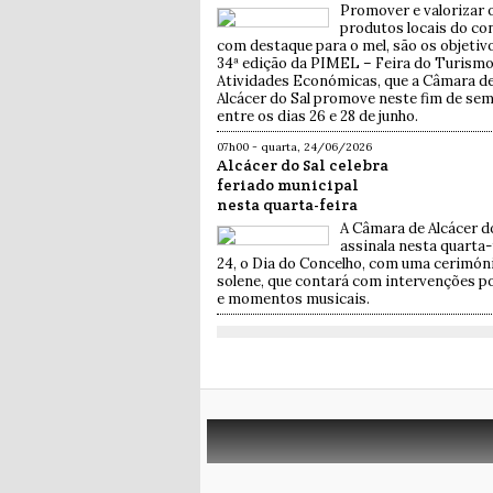
Promover e valorizar 
produtos locais do co
com destaque para o mel, são os objetiv
34ª edição da PIMEL – Feira do Turismo
Atividades Económicas, que a Câmara d
Alcácer do Sal promove neste fim de se
entre os dias 26 e 28 de junho.
07h00 - quarta, 24/06/2026
Alcácer do Sal celebra
feriado municipal
nesta quarta-feira
A Câmara de Alcácer d
assinala nesta quarta-
24, o Dia do Concelho, com uma cerimón
solene, que contará com intervenções po
e momentos musicais.