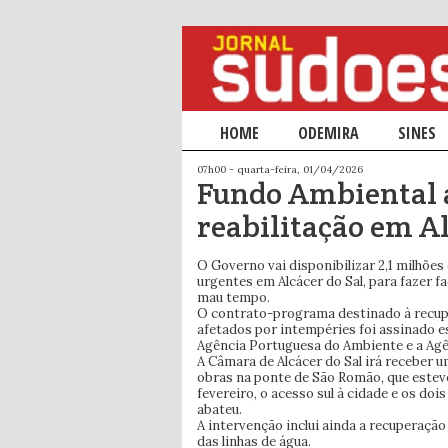
Menu principal
HOME
SALTAR PARA O CONTEÚDO PRIM
SALTAR PARA O CONTEÚDO SECU
ODEMIRA
SINES
07h00 - quarta-feira, 01/04/2026
Fundo Ambiental 
reabilitação em Al
O Governo vai disponibilizar 2,1 milhões
urgentes em Alcácer do Sal, para fazer 
mau tempo.
O contrato-programa destinado à recupe
afetados por intempéries foi assinado es
Agência Portuguesa do Ambiente e a Agê
A Câmara de Alcácer do Sal irá receber u
obras na ponte de São Romão, que estev
fevereiro, o acesso sul à cidade e os do
abateu.
A intervenção inclui ainda a recuperaçã
das linhas de água.