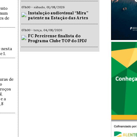
07h00 - sábado, 01/08/2026
ento
Instalação audiovisual “Mira”
 num
patente na Estação das Artes
es de
07h00 - terça, 04/08/2026
FC Pereirense finalista do
Programa Clube TOP do IPDJ
e nesta
e 1.
uras de
 o
troços
l,
e a
,8