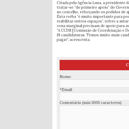
Citada pela Agência Lusa, a presidente d
tratar-se “do primeiro apoio” do Govern
no concelho, reforçando os pedidos de a
Esta verba “é muito importante para pod
reabilitar outros espaços”, refere a au
zona marginal precisam de apoio para a
“A CCDR [Comissão de Coordenação e Des
18 candidaturas. Temos muito mais cand
pagar”, acrescenta.
C
Nome:
*Email:
Comentário (máx 1000 caracteres):