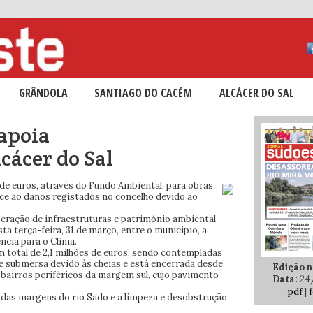
ÁRIO
NDÁRIO
GRÂNDOLA
SANTIAGO DO CACÉM
ALCÁCER DO SAL
apoia
cácer do Sal
 de euros, através do Fundo Ambiental, para obras
face ao danos registados no concelho devido ao
ração de infraestruturas e património ambiental
ta terça-feira, 31 de março, entre o município, a
ncia para o Clima.
m total de 2,1 milhões de euros, sendo contempladas
e submersa devido às cheias e está encerrada desde
Edição n.
is bairros periféricos da margem sul, cujo pavimento
Data:
24
pdf
|
f
o das margens do rio Sado e a limpeza e desobstrução