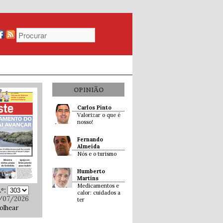
OPINIÃO
Carlos Pinto
Valorizar o que é
nosso!
Fernando
Almeida
Nós e o turismo
Humberto
Martins
Medicamentos e
º:
calor: cuidados a
/07/2026
ter
olhear