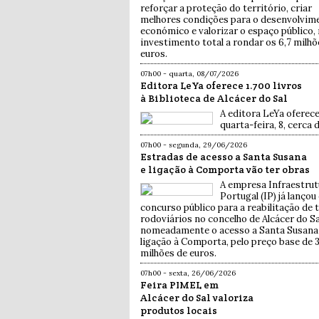
reforçar a proteção do território, criar
melhores condições para o desenvolvim
económico e valorizar o espaço público,
investimento total a rondar os 6,7 milhõ
euros.
07h00 - quarta, 08/07/2026
Editora LeYa oferece 1.700 livros
à Biblioteca de Alcácer do Sal
A editora LeYa oferec
quarta-feira, 8, cerca d
07h00 - segunda, 29/06/2026
Estradas de acesso a Santa Susana
e ligação à Comporta vão ter obras
A empresa Infraestrut
Portugal (IP) já lançou
concurso público para a reabilitação de 
rodoviários no concelho de Alcácer do Sa
nomeadamente o acesso a Santa Susana 
ligação à Comporta, pelo preço base de 3
milhões de euros.
07h00 - sexta, 26/06/2026
Feira PIMEL em
Alcácer do Sal valoriza
produtos locais