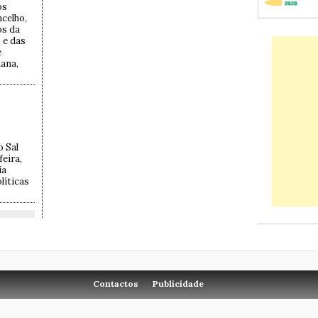
os
ncelho,
os da
 e das
e
mana,
o Sal
feira,
ia
líticas
Contactos
Publicidade