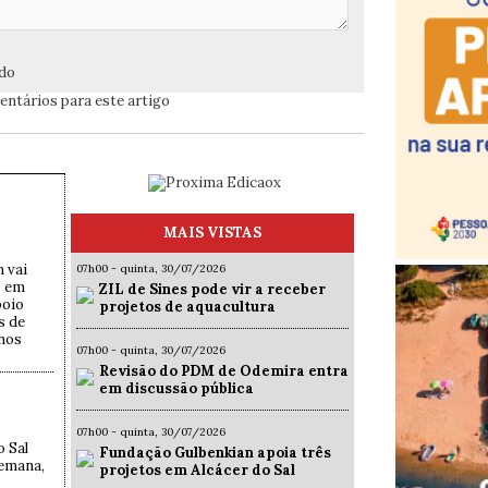
ado
ntários para este artigo
MAIS VISTAS
 vai
07h00 - quinta, 30/07/2026
s em
ZIL de Sines pode vir a receber
poio
projetos de aquacultura
s de
lhos
07h00 - quinta, 30/07/2026
Revisão do PDM de Odemira entra
em discussão pública
E
07h00 - quinta, 30/07/2026
o Sal
Fundação Gulbenkian apoia três
semana,
projetos em Alcácer do Sal