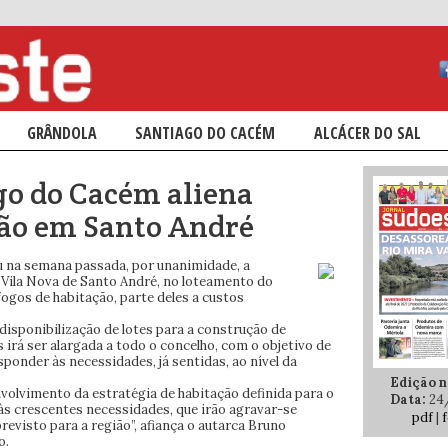
ÁRIO
NDÁRIO
GRÂNDOLA
SANTIAGO DO CACÉM
ALCÁCER DO SAL
go do Cacém aliena
ção em Santo André
 na semana passada, por unanimidade, a
m Vila Nova de Santo André, no loteamento do
ogos de habitação, parte deles a custos
disponibilização de lotes para a construção de
s irá ser alargada a todo o concelho, com o objetivo de
sponder às necessidades, já sentidas, ao nível da
Edição n.
volvimento da estratégia de habitação definida para o
Data:
24
às crescentes necessidades, que irão agravar-se
pdf
|
f
visto para a região”, afiança o autarca Bruno
o.