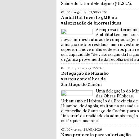
Saúde do Litoral Alentejano (ULSLA).
07h00 - segunda, 03/08/2026
Ambilital investe 9ME na
valorização de biorresíduos
A empresa intermunic
Ambilital tem em con
novas infraestruturas de compostagem 
afinação de biorresíduos, num investim
superior a nove milhões de euros para re
sua capacidade “de valorização da fraçã
orgânica proveniente da recolha seletiva”
07h00 - quarta, 29/07/2026
Delegação de Huambo
visitou concelhos de
Santiago do Cacém
Uma delegação do Min
das Obras Públicas,
Urbanismo e Habitação da Província de
Huambo, de Angola, visitou na passada
o concelho de Santiago do Cacém, para 
“inteirar” da realidade da administração
autárquica nacional.
07h00 - terça, 28/07/2026
Novo protocolo para valorização