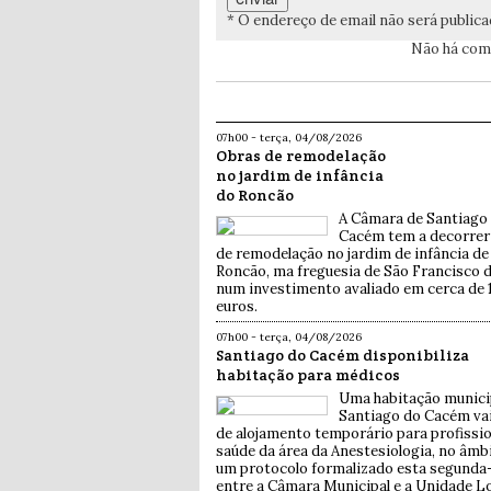
* O endereço de email não será public
Não há come
07h00 - terça, 04/08/2026
Obras de remodelação
no jardim de infância
do Roncão
A Câmara de Santiago
Cacém tem a decorrer
de remodelação no jardim de infância de
Roncão, ma freguesia de São Francisco d
num investimento avaliado em cerca de 
euros.
07h00 - terça, 04/08/2026
Santiago do Cacém disponibiliza
habitação para médicos
Uma habitação munici
Santiago do Cacém vai
de alojamento temporário para profissio
saúde da área da Anestesiologia, no âmb
um protocolo formalizado esta segunda-f
entre a Câmara Municipal e a Unidade Lo