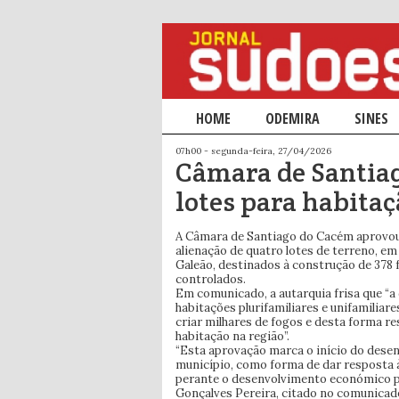
Menu principal
HOME
SALTAR PARA O CONTEÚDO PRIM
SALTAR PARA O CONTEÚDO SECU
ODEMIRA
SINES
07h00 - segunda-feira, 27/04/2026
Câmara de Santia
lotes para habita
A Câmara de Santiago do Cacém aprovou
alienação de quatro lotes de terreno, e
Galeão, destinados à construção de 378 f
controlados.
Em comunicado, a autarquia frisa que “a 
habitações plurifamiliares e unifamiliare
criar milhares de fogos e desta forma re
habitação na região”.
“Esta aprovação marca o início do desen
município, como forma de dar resposta 
perante o desenvolvimento económico pre
Gonçalves Pereira, citado no comunicad