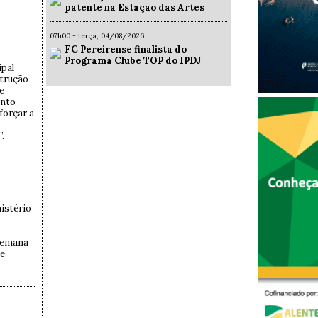
patente na Estação das Artes
07h00 - terça, 04/08/2026
FC Pereirense finalista do
Programa Clube TOP do IPDJ
ipal
strução
e
ento
forçar a
o
.
istério
 semana
se