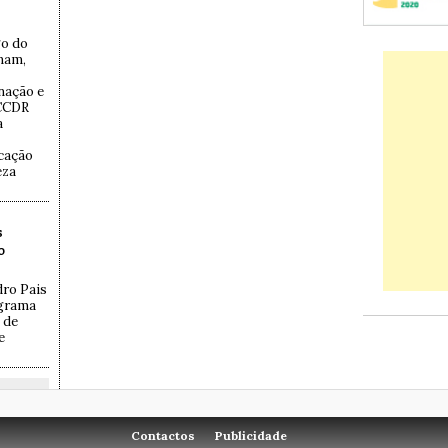
go do
nam,
nação e
(CCDR
a
cação
eza
s
o
dro Pais
ograma
 de
e
Contactos
Publicidade