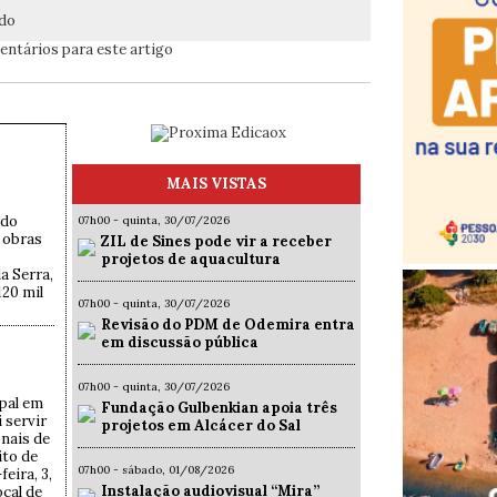
ado
ntários para este artigo
MAIS VISTAS
 do
07h00 - quinta, 30/07/2026
 obras
ZIL de Sines pode vir a receber
projetos de aquacultura
a Serra,
120 mil
07h00 - quinta, 30/07/2026
Revisão do PDM de Odemira entra
em discussão pública
07h00 - quinta, 30/07/2026
pal em
Fundação Gulbenkian apoia três
 servir
projetos em Alcácer do Sal
nais de
ito de
07h00 - sábado, 01/08/2026
eira, 3,
Instalação audiovisual “Mira”
cal de