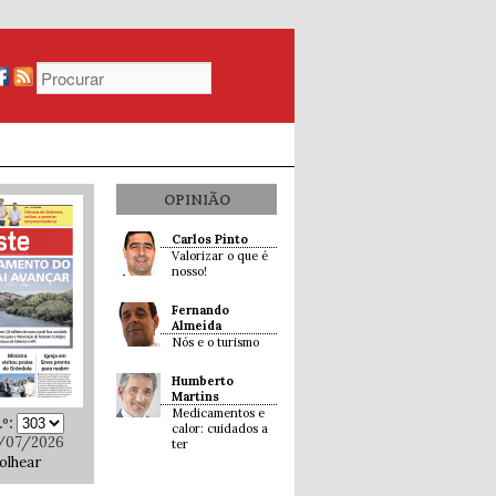
OPINIÃO
Carlos Pinto
Valorizar o que é
nosso!
Fernando
Almeida
Nós e o turismo
Humberto
Martins
Medicamentos e
º:
calor: cuidados a
/07/2026
ter
olhear