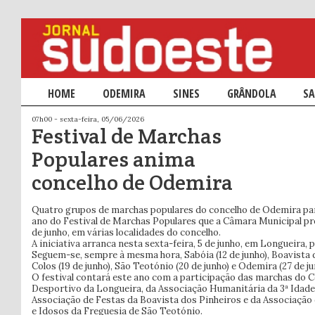
Menu principal
HOME
SALTAR PARA O CONTEÚDO PRIMÁRIO
SALTAR PARA O CONTEÚDO SECUNDÁRIO
ODEMIRA
SINES
GRÂNDOLA
SA
07h00 - sexta-feira, 05/06/2026
Festival de Marchas
Populares anima
concelho de Odemira
Quatro grupos de marchas populares do concelho de Odemira pa
ano do Festival de Marchas Populares que a Câmara Municipal p
de junho, em várias localidades do concelho.
A iniciativa arranca nesta sexta-feira, 5 de junho, em Longueira, p
Seguem-se, sempre à mesma hora, Sabóia (12 de junho), Boavista do
Colos (19 de junho), São Teotónio (20 de junho) e Odemira (27 de ju
O festival contará este ano com a participação das marchas do C
Desportivo da Longueira, da Associação Humanitária da 3ª Idade 
Associação de Festas da Boavista dos Pinheiros e da Associação
e Idosos da Freguesia de São Teotónio.