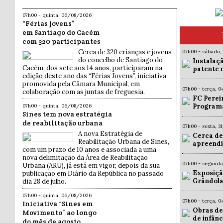
07h00 - quinta, 06/08/2026
“Férias Jovens”
em Santiago do Cacém
com 320 participantes
Cerca de 320 crianças e jovens
07h00 - sábado,
do concelho de Santiago do
Instalaç
Cacém, dos sete aos 14 anos, participaram na
patente 
edição deste ano das “Férias Jovens”, iniciativa
promovida pela Câmara Municipal, em
07h00 - terça, 
colaboração com as juntas de freguesia.
FC Pereir
Programa
07h00 - quinta, 06/08/2026
Sines tem nova estratégia
de reabilitação urbana
07h00 - sexta, 
A nova Estratégia de
Cerca de
Reabilitação Urbana de Sines,
apreendi
com um prazo de 10 anos e associada a uma
nova delimitação da Área de Reabilitação
07h00 - segund
Urbana (ARU), já está em vigor, depois da sua
Exposiçã
publicação em Diário da República no passado
Grândola
dia 28 de julho.
07h00 - quinta, 06/08/2026
07h00 - terça, 
Iniciativa “Sines em
Obras de
Movimento” ao longo
de infân
do mês de agosto