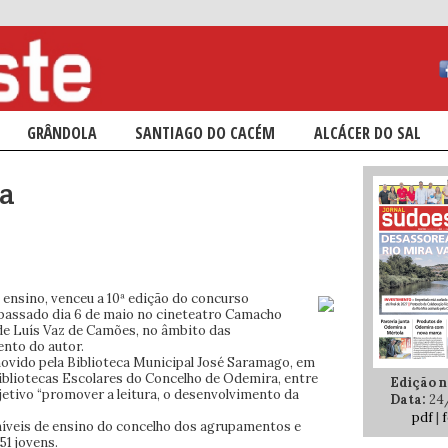
ÁRIO
NDÁRIO
GRÂNDOLA
SANTIAGO DO CACÉM
ALCÁCER DO SAL
ra
e ensino, venceu a 10ª edição do concurso
o passado dia 6 de maio no cineteatro Camacho
de Luís Vaz de Camões, no âmbito das
nto do autor.
movido pela Biblioteca Municipal José Saramago, em
ibliotecas Escolares do Concelho de Odemira, entre
Edição n.
bjetivo “promover a leitura, o desenvolvimento da
Data:
24
pdf
|
f
 níveis de ensino do concelho dos agrupamentos e
51 jovens.