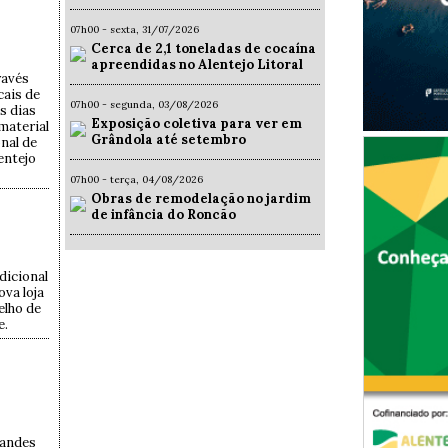
07h00 - sexta, 31/07/2026
Cerca de 2,1 toneladas de cocaína
apreendidas no Alentejo Litoral
ravés
cais de
07h00 - segunda, 03/08/2026
s dias
Exposição coletiva para ver em
 material
Grândola até setembro
onal de
entejo
07h00 - terça, 04/08/2026
Obras de remodelação no jardim
de infância do Roncão
dicional
va loja
elho de
e.
randes