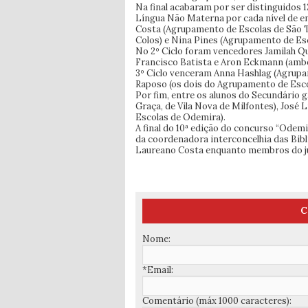
Na final acabaram por ser distinguidos 
Língua Não Materna por cada nível de en
Costa (Agrupamento de Escolas de São T
Colos) e Nina Pines (Agrupamento de Esc
No 2º Ciclo foram vencedores Jamilah Q
Francisco Batista e Aron Eckmann (amb
3º Ciclo venceram Anna Hashlag (Agrupa
Raposo (os dois do Agrupamento de Esco
Por fim, entre os alunos do Secundário
Graça, de Vila Nova de Milfontes), José
Escolas de Odemira).
A final do 10ª edição do concurso “Odemi
da coordenadora interconcelhia das Bibli
Laureano Costa enquanto membros do jú
C
Nome:
*Email:
Comentário (máx 1000 caracteres):