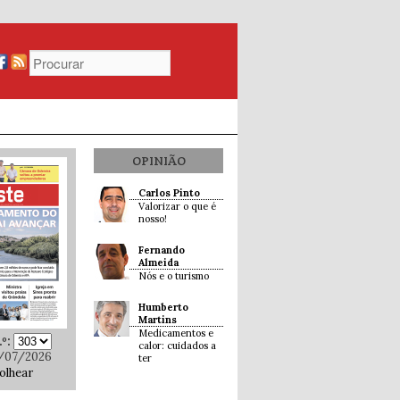
OPINIÃO
Carlos Pinto
Valorizar o que é
nosso!
Fernando
Almeida
Nós e o turismo
Humberto
Martins
Medicamentos e
º:
calor: cuidados a
/07/2026
ter
olhear