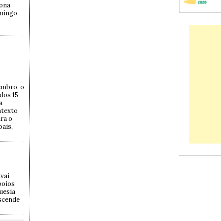
tona
omingo,
o
embro, o
 dos 15
a
ntexto
ra o
ais,
vai
poios
uesia
ascende