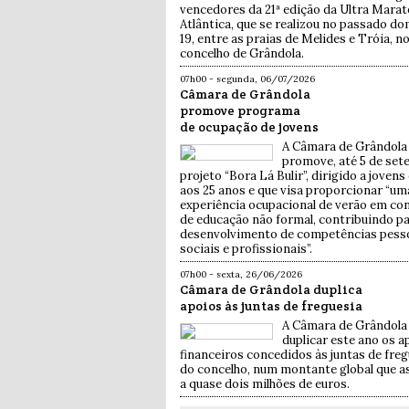
vencedores da 21ª edição da Ultra Mara
Atlântica, que se realizou no passado d
19, entre as praias de Melides e Tróia, n
concelho de Grândola.
07h00 - segunda, 06/07/2026
Câmara de Grândola
promove programa
de ocupação de jovens
A Câmara de Grândola
promove, até 5 de set
projeto “Bora Lá Bulir”, dirigido a jovens
aos 25 anos e que visa proporcionar “um
experiência ocupacional de verão em co
de educação não formal, contribuindo pa
desenvolvimento de competências pesso
sociais e profissionais”.
07h00 - sexta, 26/06/2026
Câmara de Grândola duplica
apoios às juntas de freguesia
A Câmara de Grândola 
duplicar este ano os a
financeiros concedidos às juntas de freg
do concelho, num montante global que 
a quase dois milhões de euros.