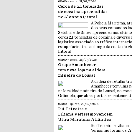
07h00 - sexta, 31/07/2026
Cerca de 2,1 toneladas
de cocaína apreendidas
no Alentejo Litoral
A Polícia Marítima, at
dos seus comandos lo
Setúbal e de Sines, apreendeu nos último
cerca 2,1 toneladas de cocaína e diverso
logístico associado ao tráfico internaci
estupefacientes, ao longo da costa do Al
Litoral.
07h00 - terça, 28/07/2026
Grupo Amanhecer
tem nova loja na aldeia
mineira do Lousal
A cadeia de retalho tra
Amanhecer tem uma no
na localidade mineira do Lousal, no conc
Grândola, que abriu portas recentement
07h00 - quinta, 23/07/2026
Rui Teixeira e
Liliana Veríssimo vencem
Ultra Maratona Atlântica
Rui Teixeira e Liliana
Veríssimo foram os g