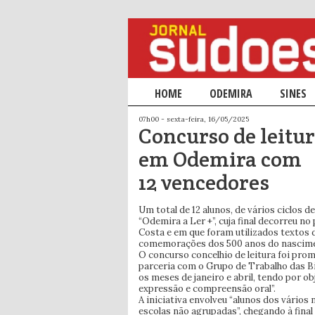
Menu principal
HOME
SALTAR PARA O CONTEÚDO PRIM
SALTAR PARA O CONTEÚDO SECU
ODEMIRA
SINES
07h00 - sexta-feira, 16/05/2025
Concurso de leitu
em Odemira com
12 vencedores
Um total de 12 alunos, de vários ciclos d
“Odemira a Ler +”, cuja final decorreu n
Costa e em que foram utilizados textos 
comemorações dos 500 anos do nascime
O concurso concelhio de leitura foi pro
parceria com o Grupo de Trabalho das B
os meses de janeiro e abril, tendo por o
expressão e compreensão oral”.
A iniciativa envolveu “alunos dos vários
escolas não agrupadas”, chegando à final 