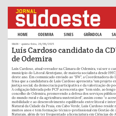
Menu principal
HOME
SALTAR PARA O CONTEÚDO PRIMÁRIO
SALTAR PARA O CONTEÚDO SECUNDÁRIO
ODEMIRA
SINES
GRÂNDOLA
SA
11h06 - quinta-feira, 26/06/2025
Luís Cardoso candidato da C
de Odemira
Luís Cardoso, atual vereador na Câmara de Odemira, vai ser o ca
município do Litoral Alentejano, de maioria socialista desde 1997
deste ano. Em comunicado enviado ao “SW”, a Coordenadora do L
frisa que a candidatura de Luís Cardoso apresenta “um projeto e
justiça social, da democracia participativa e da valorização do pod
A coligação liderada pelo PCP acrescenta que “tem sido, ao longo
concelho de Odemira, promovendo a defesa dos serviços públicos,
do mundo rural e da agricultura sustentável”, assim como “o acess
mobilidade e ao desenvolvimento equilibrado entre litoral e interi
Natural da Cidade da Praia, em Cabo Verde, Luís Cardoso reside
muitos anos e tem formação técnico-profissional em Gestão de
Naturais, além de ter frequentado a licenciatura em Ciências do