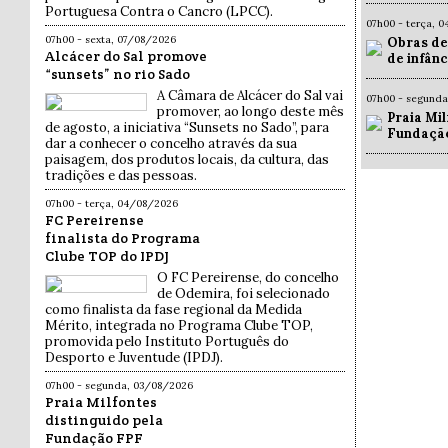
Portuguesa Contra o Cancro (LPCC).
07h00 - terça, 
07h00 - sexta, 07/08/2026
Obras de
Alcácer do Sal promove
de infân
“sunsets” no rio Sado
A Câmara de Alcácer do Sal vai
07h00 - segund
promover, ao longo deste mês
Praia Mil
de agosto, a iniciativa “Sunsets no Sado”, para
Fundaçã
dar a conhecer o concelho através da sua
paisagem, dos produtos locais, da cultura, das
tradições e das pessoas.
07h00 - terça, 04/08/2026
FC Pereirense
finalista do Programa
Clube TOP do IPDJ
O FC Pereirense, do concelho
de Odemira, foi selecionado
como finalista da fase regional da Medida
Mérito, integrada no Programa Clube TOP,
promovida pelo Instituto Português do
Desporto e Juventude (IPDJ).
07h00 - segunda, 03/08/2026
Praia Milfontes
distinguido pela
Fundação FPF