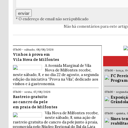
* O endereço de email não será publicado
Não há comentários para este artig
07h00 - sábado, 08/08/2026
Vinhos à prova em
Vila Nova de Milfontes
A Avenida Marginal de Vila
Nova de Milfontes recebe,
07h00 - terça, 
neste sábado, 8, e no dia 22 de agosto, a segunda
FC Pereir
edição da iniciativa “Prova na Vila”, dedicado aos
Programa
vinhos e à gastronomia.
07h00 - sexta, 07/08/2026
07h00 - segund
Rastreio gratuito
Exposiçã
ao cancro da pele
Grândola
em praia de Milfontes
Vila Nova de Milfontes recebe,
07h00 - quinta,
neste sábado, 8, uma ação de
Sines te
rastreio gratuita de cancro da pele junto à praia,
reabilit
promovida pelo Núcleo Regional do Sul da Liga