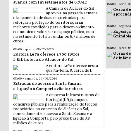
avança com investimentos de 6,7ME
07h00 - sexta, 
A Câmara de Alcácer do Sal
Cerca de
aprovou, na passada semana,
apreendi
o lançamento de duas empreitadas para
reforçar a proteção do território, criar
07h00 - segund
melhores condições para o desenvolvimento
Exposiçã
económico e valorizar o espaço público, num
Grândola
investimento total a rondar os 6,7 milhões de
euros.
07h00 - terça, 
07h00 - quarta, 08/07/2026
Obras de
Editora LeYa oferece 1.700 livros
de infân
à Biblioteca de Alcácer do Sal
A editora LeYa oferece nesta
quarta-feira, 8, cerca de 1.
07h00 - segunda, 29/06/2026
Estradas de acesso a Santa Susana
e ligação à Comporta vão ter obras
A empresa Infraestruturas de
Portugal (IP) já lançou o
concurso público para a reabilitação de troços
rodoviários no concelho de Alcácer do Sal,
nomeadamente o acesso a Santa Susana e a
ligação à Comporta, pelo preço base de 3,8
milhões de euros.