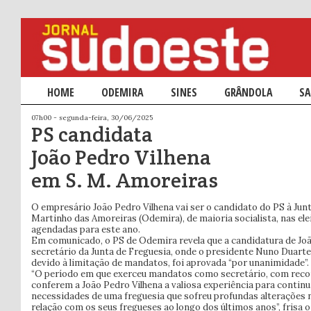
Menu principal
HOME
SALTAR PARA O CONTEÚDO PRIMÁRIO
SALTAR PARA O CONTEÚDO SECUNDÁRIO
ODEMIRA
SINES
GRÂNDOLA
SA
07h00 - segunda-feira, 30/06/2025
PS candidata
João Pedro Vilhena
em S. M. Amoreiras
O empresário João Pedro Vilhena vai ser o candidato do PS à Jun
Martinho das Amoreiras (Odemira), de maioria socialista, nas el
agendadas para este ano.
Em comunicado, o PS de Odemira revela que a candidatura de João
secretário da Junta de Freguesia, onde o presidente Nuno Duart
devido à limitação de mandatos, foi aprovada “por unanimidade”.
“O período em que exerceu mandatos como secretário, com recon
conferem a João Pedro Vilhena a valiosa experiência para continu
necessidades de uma freguesia que sofreu profundas alterações 
relação com os seus fregueses ao longo dos últimos anos”, frisa