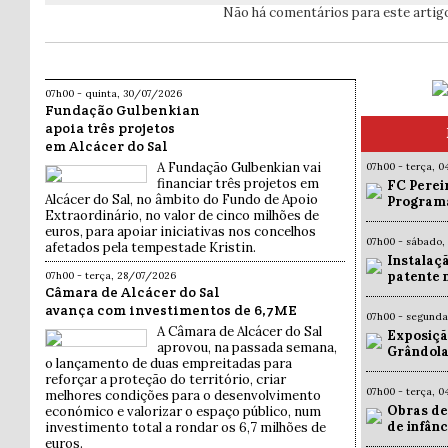
Não há comentários para este artig
07h00 - quinta, 30/07/2026
Fundação Gulbenkian
apoia três projetos
em Alcácer do Sal
A Fundação Gulbenkian vai
07h00 - terça, 
financiar três projetos em
FC Pereir
Alcácer do Sal, no âmbito do Fundo de Apoio
Programa
Extraordinário, no valor de cinco milhões de
euros, para apoiar iniciativas nos concelhos
07h00 - sábado,
afetados pela tempestade Kristin.
Instalaç
patente 
07h00 - terça, 28/07/2026
Câmara de Alcácer do Sal
avança com investimentos de 6,7ME
07h00 - segund
A Câmara de Alcácer do Sal
Exposiçã
aprovou, na passada semana,
Grândola
o lançamento de duas empreitadas para
reforçar a proteção do território, criar
07h00 - terça, 
melhores condições para o desenvolvimento
Obras de
económico e valorizar o espaço público, num
de infân
investimento total a rondar os 6,7 milhões de
euros.