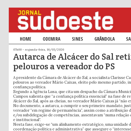
Menu principal
HOME
SALTAR PARA O CONTEÚDO PRIMÁRIO
SALTAR PARA O CONTEÚDO SECUNDÁRIO
ODEMIRA
SINES
GRÂNDOLA
SA
07h00 - segunda-feira, 16/03/2026
Autarca de Alcácer do Sal ret
pelouros a vereador do PS
A presidente da Câmara de Alcácer do Sal, a socialista Clarisse C
pelouros ao vereador Mário Caixas, eleito pelo mesmo partido, 
confiança política.
Segundo a Agência Lusa, que cita um despacho da Câmara Municip
Campos salienta que “a confiança política essencial” na fase de 
Alcácer do Sal, após as cheias, no vereador Mário Caixas já “não ex
No documento, a autarca, a cumprir o seu primeiro mandato, just
vereador “em regime de permanência”, assim como a atribuição d
e/ou subdelegação de competências, assentavam “numa relação de
e institucional”.
Nesta fase, exige-se “um alinhamento estratégico, uma unidade d
coordenação política e administrativa” que assegure o “interesse