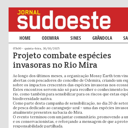
Menu principal
HOME
SALTAR PARA O CONTEÚDO PRIMÁRIO
SALTAR PARA O CONTEÚDO SECUNDÁRIO
ODEMIRA
SINES
GRÂNDOLA
SA
07h00 - quinta-feira, 30/10/2025
Projeto combate espécies
invasoras no Rio Mira
Ao longo dos últimos meses, a organização Mossy Earth tem vin
abertas com pescadores do concelho de Odemira, criando um espa
sobre os impactos crescentes das espécies invasoras nos ecoss
Estes encontros servem não só para recolher o conhecimento lo
rio, como também para sensibilizar para os riscos que estas esp
biodiversidade nativa.
Como parte desta campanha de sensibilização, no dia 20 de sete
de pesca dedicado ao caranguejo-azul – uma das espécies invaso
atualmente presentes na bacia do Mira.
O evento terminou com um jantar comunitário, promovendo a uni
e os conservacionistas, e reforçando a mensagem de que a prote
responsabilidade partilhada.