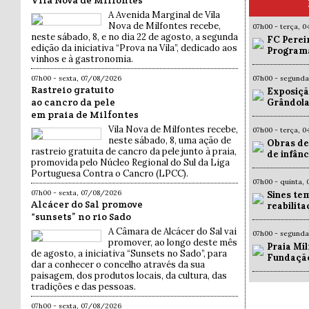
Vila Nova de Milfontes
A Avenida Marginal de Vila
Nova de Milfontes recebe,
07h00 - terça, 
neste sábado, 8, e no dia 22 de agosto, a segunda
FC Pereir
edição da iniciativa “Prova na Vila”, dedicado aos
Programa
vinhos e à gastronomia.
07h00 - sexta, 07/08/2026
07h00 - segund
Rastreio gratuito
Exposiçã
ao cancro da pele
Grândola
em praia de Milfontes
Vila Nova de Milfontes recebe,
07h00 - terça, 
neste sábado, 8, uma ação de
Obras de
rastreio gratuita de cancro da pele junto à praia,
de infân
promovida pelo Núcleo Regional do Sul da Liga
Portuguesa Contra o Cancro (LPCC).
07h00 - quinta,
07h00 - sexta, 07/08/2026
Sines te
Alcácer do Sal promove
reabilit
“sunsets” no rio Sado
A Câmara de Alcácer do Sal vai
07h00 - segund
promover, ao longo deste mês
Praia Mil
de agosto, a iniciativa “Sunsets no Sado”, para
Fundaçã
dar a conhecer o concelho através da sua
paisagem, dos produtos locais, da cultura, das
tradições e das pessoas.
07h00 - sexta, 07/08/2026