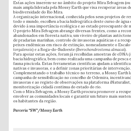
Estas ações inserem-se no âmbito do projeto Mira Selvagem (ou W
mais ampla liderada pela Mossy Earth que visa recuperar áreas d
biodiversidade do Rio Mira.
A organização internacional, conhecida pelos seus projetos de r
todo o mundo, escolheu a bacia hidrográfica deste curso de água
devido à sua importância ecológica e ao estado preocupante de m
O projeto Mira Selvagem abrange diversas frentes, como a recon
abandonados em floresta nativa, um viveiro de plantas autóctone
de pradarias marinhas, controlo de invasoras aquáticas e a recu
peixes endémicas em risco de extinção, nomeadamente o Escalo
torgalensis
) e a Boga-do-Sudoeste (
Iberochondrostoma almacai
).
Para apoiar estas ações, foram já recolhidas amostras de eDNA 
bacia hidrográfica, bem como realizada uma campanha de pesca e
fauna piscícola. Estas ferramentas científicas ajudam a identific
nativas e invasoras, e a definir zonas prioritárias de intervenção.
Complementando o trabalho técnico no terreno, a Mossy Earth
campanha de sensibilização no concelho de Odemira, incentivand
invasoras e ao registo de observações na plataforma iNaturalist
monitorização cidadã contínua do estado do rio.
Com o Mira Selvagem, a Mossy Earth procura promover a recuper
envolver as comunidades locais e garantir um futuro mais sustent
os habitantes da região.
Parceria “SW”/Mossy Earth