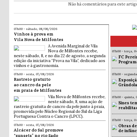
Não há comentários para este artig
07h00 - sábado, 08/08/2026
Vinhos à prova em
Vila Nova de Milfontes
A Avenida Marginal de Vila
Nova de Milfontes recebe,
07h00 - terça, 
neste sábado, 8, e no dia 22 de agosto, a segunda
FC Pereir
edição da iniciativa “Prova na Vila”, dedicado aos
Programa
vinhos e à gastronomia.
07h00 - sexta, 07/08/2026
07h00 - segund
Rastreio gratuito
Exposiçã
ao cancro da pele
Grândola
em praia de Milfontes
Vila Nova de Milfontes recebe,
07h00 - quinta,
neste sábado, 8, uma ação de
Sines te
rastreio gratuita de cancro da pele junto à praia,
reabilit
promovida pelo Núcleo Regional do Sul da Liga
Portuguesa Contra o Cancro (LPCC).
07h00 - terça, 
07h00 - sexta, 07/08/2026
Obras de
Alcácer do Sal promove
de infân
“sunsets” no rio Sado