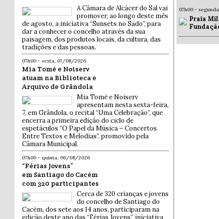
A Câmara de Alcácer do Sal vai
07h00 - segund
promover, ao longo deste mês
Praia Mil
de agosto, a iniciativa “Sunsets no Sado”, para
Fundaçã
dar a conhecer o concelho através da sua
paisagem, dos produtos locais, da cultura, das
tradições e das pessoas.
07h00 - sexta, 07/08/2026
Mia Tomé e Noiserv
atuam na Biblioteca e
Arquivo de Grândola
Mia Tomé e Noiserv
apresentam nesta sexta-feira,
7, em Grândola, o recital “Uma Celebração”, que
encerra a primeira edição do ciclo de
espetáculos “O Papel da Música – Concertos
Entre Textos e Melodias”, promovido pela
Câmara Municipal.
07h00 - quinta, 06/08/2026
“Férias Jovens”
em Santiago do Cacém
com 320 participantes
Cerca de 320 crianças e jovens
do concelho de Santiago do
Cacém, dos sete aos 14 anos, participaram na
edição deste ano das “Férias Jovens”, iniciativa