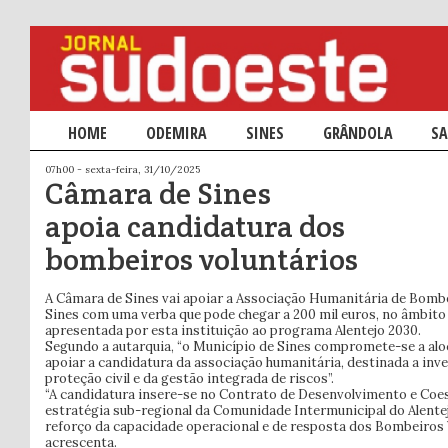
Menu principal
HOME
SALTAR PARA O CONTEÚDO PRIMÁRIO
SALTAR PARA O CONTEÚDO SECUNDÁRIO
ODEMIRA
SINES
GRÂNDOLA
SA
07h00 - sexta-feira, 31/10/2025
Câmara de Sines
apoia candidatura dos
bombeiros voluntários
A Câmara de Sines vai apoiar a Associação Humanitária de Bombe
Sines com uma verba que pode chegar a 200 mil euros, no âmbito
apresentada por esta instituição ao programa Alentejo 2030.
Segundo a autarquia, “o Município de Sines compromete-se a aloc
apoiar a candidatura da associação humanitária, destinada a inv
proteção civil e da gestão integrada de riscos”.
“A candidatura insere-se no Contrato de Desenvolvimento e Coesã
estratégia sub-regional da Comunidade Intermunicipal do Alentej
reforço da capacidade operacional e de resposta dos Bombeiros V
acrescenta.