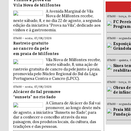
Vila Nova de Milfontes
A Avenida Marginal de Vila
Nova de Milfontes recebe,
07h00 - terça, 
neste sábado, 8, e no dia 22 de agosto, a segunda
FC Pereir
edição da iniciativa “Prova na Vila”, dedicado aos
Programa
vinhos e à gastronomia.
07h00 - sexta, 07/08/2026
07h00 - segund
Rastreio gratuito
Exposiçã
ao cancro da pele
Grândola
em praia de Milfontes
Vila Nova de Milfontes recebe,
07h00 - quinta,
neste sábado, 8, uma ação de
Sines te
rastreio gratuita de cancro da pele junto à praia,
reabilit
promovida pelo Núcleo Regional do Sul da Liga
Portuguesa Contra o Cancro (LPCC).
07h00 - terça, 
07h00 - sexta, 07/08/2026
Obras de
Alcácer do Sal promove
de infân
“sunsets” no rio Sado
A Câmara de Alcácer do Sal vai
07h00 - segund
promover, ao longo deste mês
Praia Mil
de agosto, a iniciativa “Sunsets no Sado”, para
Fundaçã
dar a conhecer o concelho através da sua
paisagem, dos produtos locais, da cultura, das
tradições e das pessoas.