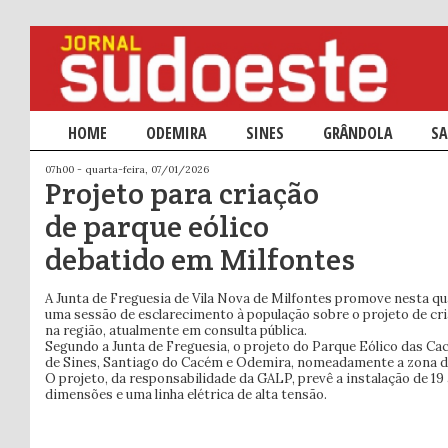
Menu principal
HOME
SALTAR PARA O CONTEÚDO PRIMÁRIO
SALTAR PARA O CONTEÚDO SECUNDÁRIO
ODEMIRA
SINES
GRÂNDOLA
SA
07h00 - quarta-feira, 07/01/2026
Projeto para criação
de parque eólico
debatido em Milfontes
A Junta de Freguesia de Vila Nova de Milfontes promove nesta quar
uma sessão de esclarecimento à população sobre o projeto de cr
na região, atualmente em consulta pública.
Segundo a Junta de Freguesia, o projeto do Parque Eólico das C
de Sines, Santiago do Cacém e Odemira, nomeadamente a zona de
O projeto, da responsabilidade da GALP, prevê a instalação de 1
dimensões e uma linha elétrica de alta tensão.