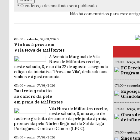
* O endereço de email não será publicado
Não há comentários para este artig
07h00 - sábado, 08/08/2026
Vinhos à prova em
Vila Nova de Milfontes
A Avenida Marginal de Vila
Nova de Milfontes recebe,
07h00 - terça, 
neste sábado, 8, e no dia 22 de agosto, a segunda
FC Pereir
edição da iniciativa “Prova na Vila”, dedicado aos
Programa
vinhos e à gastronomia.
07h00 - sexta, 07/08/2026
07h00 - segund
Rastreio gratuito
Exposiçã
ao cancro da pele
Grândola
em praia de Milfontes
Vila Nova de Milfontes recebe,
07h00 - terça, 
neste sábado, 8, uma ação de
Obras de
rastreio gratuita de cancro da pele junto à praia,
de infân
promovida pelo Núcleo Regional do Sul da Liga
Portuguesa Contra o Cancro (LPCC).
07h00 - quinta,
07h00 - sexta, 07/08/2026
Sines te