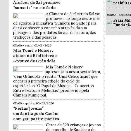
Alcácer do Sal promove
reabilit
“sunsets” no rio Sado
A Câmara de Alcácer do Sal vai
07h00 - segund
promover, ao longo deste mês
Praia Mil
de agosto, a iniciativa “Sunsets no Sado”, para
Fundaçã
dar a conhecer o concelho através da sua
paisagem, dos produtos locais, da cultura, das
tradições e das pessoas.
07h00 - sexta, 07/08/2026
Mia Tomé e Noiserv
atuam na Biblioteca e
Arquivo de Grândola
Mia Tomé e Noiserv
apresentam nesta sexta-feira,
7, em Grândola, o recital “Uma Celebração”, que
encerra a primeira edição do ciclo de
espetáculos “O Papel da Música – Concertos
Entre Textos e Melodias”, promovido pela
Câmara Municipal.
07h00 - quinta, 06/08/2026
“Férias Jovens”
em Santiago do Cacém
com 320 participantes
Cerca de 320 crianças e jovens
do concelho de Santiago do