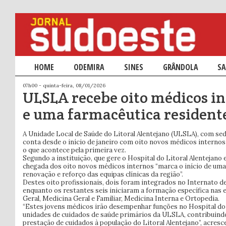
Menu principal
HOME
SALTAR PARA O CONTEÚDO PRIMÁRIO
SALTAR PARA O CONTEÚDO SECUNDÁRIO
ODEMIRA
SINES
GRÂNDOLA
SA
07h00 - quinta-feira, 08/01/2026
ULSLA recebe oito médicos i
e uma farmacêutica resident
A Unidade Local de Saúde do Litoral Alentejano (ULSLA), com s
conta desde o início de janeiro com oito novos médicos interno
o que acontece pela primeira vez.
Segundo a instituição, que gere o Hospital do Litoral Alentejano e
chegada dos oito novos médicos internos “marca o início de uma
renovação e reforço das equipas clínicas da região”.
Destes oito profissionais, dois foram integrados no Internato d
enquanto os restantes seis iniciaram a formação específica nas e
Geral, Medicina Geral e Familiar, Medicina Interna e Ortopedia.
“Estes jovens médicos irão desempenhar funções no Hospital do 
unidades de cuidados de saúde primários da ULSLA, contribuindo
prestação de cuidados à população do Litoral Alentejano”, acres