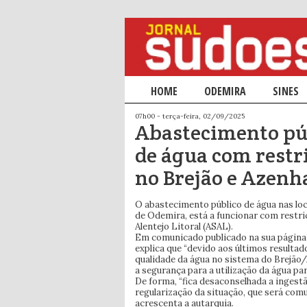
Menu principal
HOME
SALTAR PARA O CONTEÚDO PRIM
SALTAR PARA O CONTEÚDO SECU
ODEMIRA
SINES
07h00 - terça-feira, 02/09/2025
Abastecimento pú
de água com restr
no Brejão e Azenh
O abastecimento público de água nas loc
de Odemira, está a funcionar com restri
Alentejo Litoral (ASAL).
Em comunicado publicado na sua página o
explica que “devido aos últimos resulta
qualidade da água no sistema do Brejão
a segurança para a utilização da água p
De forma, “fica desaconselhada a ingestã
regularização da situação, que será comu
acrescenta a autarquia.