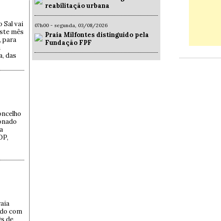
reabilitação urbana
 Sal vai
07h00 - segunda, 03/08/2026
este mês
Praia Milfontes distinguido pela
, para
Fundação FPF
a
a, das
oncelho
ionado
a
OP,
aia
ado com
ês de