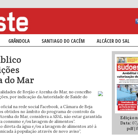
ÁRIO
NDÁRIO
GRÂNDOLA
SANTIAGO DO CACÉM
ALCÁCER DO SAL
blico
ições
a do Mar
alidades de Brejão e Azenha do Mar, no concelho
ções, por indicação da Autoridade de Saúde do
ficial na rede social Facebook, a Câmara de Beja
dos obtidos no âmbito do programa de controlo da
/Azenha do Mar, considera a ASAL não estar garantida
Edição n.
ara consumo e/ou lavagem de alimentos”.
Data:
07
o direta da água e/ou a lavagem de alimentos até à
pdf
|
f
nicada à população através de novo aviso”,