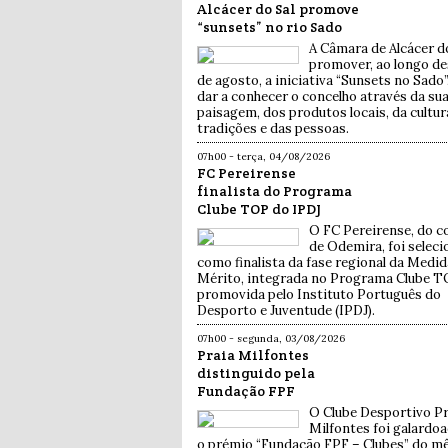
Alcácer do Sal promove
“sunsets” no rio Sado
A Câmara de Alcácer do
promover, ao longo d
de agosto, a iniciativa “Sunsets no Sado”
dar a conhecer o concelho através da su
paisagem, dos produtos locais, da cultur
tradições e das pessoas.
07h00 - terça, 04/08/2026
FC Pereirense
finalista do Programa
Clube TOP do IPDJ
O FC Pereirense, do c
de Odemira, foi selec
como finalista da fase regional da Medid
Mérito, integrada no Programa Clube T
promovida pelo Instituto Português do
Desporto e Juventude (IPDJ).
07h00 - segunda, 03/08/2026
Praia Milfontes
distinguido pela
Fundação FPF
O Clube Desportivo Pr
Milfontes foi galardo
o prémio “Fundação FPF – Clubes” do m