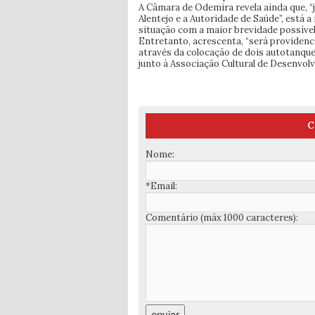
A Câmara de Odemira revela ainda que, 
Alentejo e a Autoridade de Saúde”, está a
situação com a maior brevidade possível
Entretanto, acrescenta, “será providen
através da colocação de dois autotanqu
junto à Associação Cultural de Desenvol
C
Nome:
*Email:
Comentário (máx 1000 caracteres):