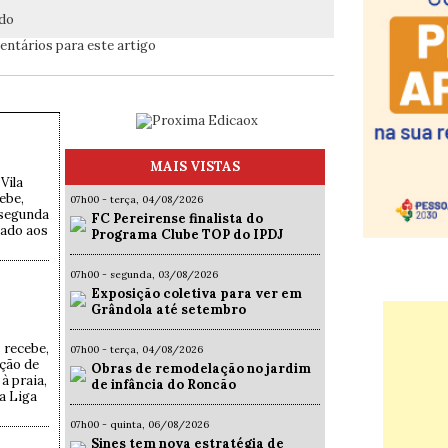
ado
ntários para este artigo
MAIS VISTAS
Vila
ebe,
07h00 - terça, 04/08/2026
a segunda
FC Pereirense finalista do
icado aos
Programa Clube TOP do IPDJ
07h00 - segunda, 03/08/2026
Exposição coletiva para ver em
Grândola até setembro
 recebe,
07h00 - terça, 04/08/2026
ação de
Obras de remodelação no jardim
à praia,
de infância do Roncão
a Liga
07h00 - quinta, 06/08/2026
Sines tem nova estratégia de