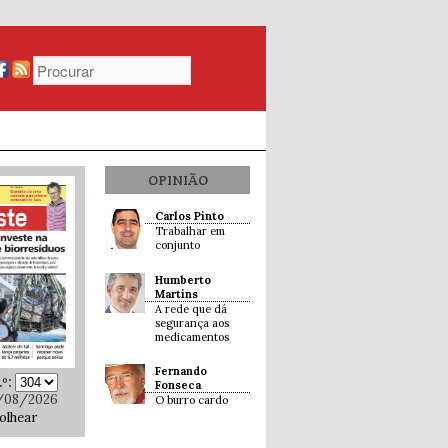
OPINIÃO
Carlos Pinto
Trabalhar em
conjunto
Humberto
Martins
A rede que dá
segurança aos
medicamentos
Fernando
º:
Fonseca
/08/2026
O burro cardo
olhear