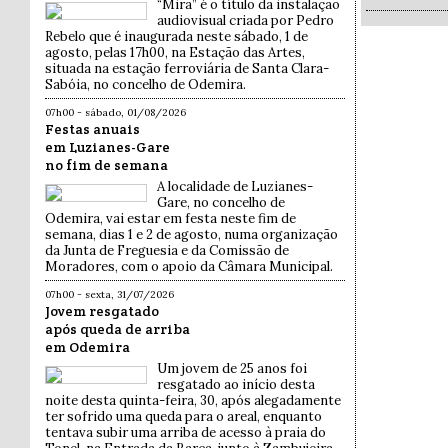
“Mira” é o título da instalação
audiovisual criada por Pedro
Rebelo que é inaugurada neste sábado, 1 de
agosto, pelas 17h00, na Estação das Artes,
situada na estação ferroviária de Santa Clara-
Sabóia, no concelho de Odemira.
07h00 - sábado, 01/08/2026
Festas anuais
em Luzianes-Gare
no fim de semana
A localidade de Luzianes-
Gare, no concelho de
Odemira, vai estar em festa neste fim de
semana, dias 1 e 2 de agosto, numa organização
da Junta de Freguesia e da Comissão de
Moradores, com o apoio da Câmara Municipal.
07h00 - sexta, 31/07/2026
Jovem resgatado
após queda de arriba
em Odemira
Um jovem de 25 anos foi
resgatado ao início desta
noite desta quinta-feira, 30, após alegadamente
ter sofrido uma queda para o areal, enquanto
tentava subir uma arriba de acesso à praia do