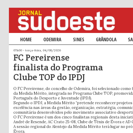
Menu principal
HOME
SALTAR PARA O CONTEÚDO PRIMÁRIO
SALTAR PARA O CONTEÚDO SECUNDÁRIO
ODEMIRA
SINES
GRÂNDOLA
SA
07h00 - terça-feira, 04/08/2026
FC Pereirense
finalista do Programa
Clube TOP do IPDJ
O FC Pereirense, do concelho de Odemira, foi selecionado como fi
da Medida Mérito, integrada no Programa Clube TOP, promovida
Português do Desporto e Juventude (IPDJ).
Segundo o IPDJ, a Medida Mérito “pretende reconhecer projetos
excelência nas áreas da gestão, organização, estratégia, comuni
comunitária desenvolvidos pelo movimento associativo desporti
O FC Pereirense é um dos cinco finalistas regionais desta inici
André de Resende, AC Crato 25-08, Clube de Ténis de Évora e AD C
A sessão regional do Alentejo da Medida Mérito terá lugar no pr
Évora.