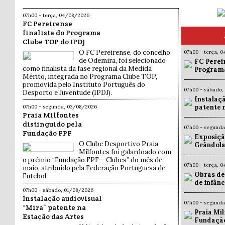
07h00 - terça, 04/08/2026
FC Pereirense
finalista do Programa
Clube TOP do IPDJ
O FC Pereirense, do concelho
07h00 - terça, 
de Odemira, foi selecionado
FC Pereir
como finalista da fase regional da Medida
Programa
Mérito, integrada no Programa Clube TOP,
promovida pelo Instituto Português do
07h00 - sábado,
Desporto e Juventude (IPDJ).
Instalaç
patente 
07h00 - segunda, 03/08/2026
Praia Milfontes
distinguido pela
07h00 - segund
Fundação FPF
Exposiçã
O Clube Desportivo Praia
Grândola
Milfontes foi galardoado com
o prémio “Fundação FPF – Clubes” do mês de
07h00 - terça, 
maio, atribuído pela Federação Portuguesa de
Obras de
Futebol.
de infân
07h00 - sábado, 01/08/2026
Instalação audiovisual
07h00 - segund
“Mira” patente na
Praia Mil
Estação das Artes
Fundaçã