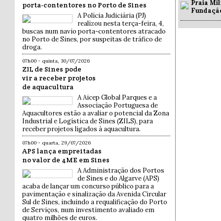
Praia Mil
porta-contentores no Porto de Sines
Fundaçã
A Polícia Judiciária (PJ)
realizou nesta terça-feira, 4,
buscas num navio porta-contentores atracado
no Porto de Sines, por suspeitas de tráfico de
droga.
07h00 - quinta, 30/07/2026
ZIL de Sines pode
vir a receber projetos
de aquacultura
A Aicep Global Parques e a
Associação Portuguesa de
Aquacultores estão a avaliar o potencial da Zona
Industrial e Logística de Sines (ZILS), para
receber projetos ligados à aquacultura.
07h00 - quarta, 29/07/2026
APS lança empreitadas
no valor de 4ME em Sines
A Administração dos Portos
de Sines e do Algarve (APS)
acaba de lançar um concurso público para a
pavimentação e sinalização da Avenida Circular
Sul de Sines, incluindo a requalificação do Porto
de Serviços, num investimento avaliado em
quatro milhões de euros.