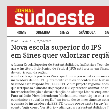
Menu principal
HOME
SALTAR PARA O CONTEÚDO PRIMÁRIO
SALTAR PARA O CONTEÚDO SECUNDÁRIO
ODEMIRA
SINES
GRÂNDOLA
SA
07h00 - quinta-feira, 25/06/2026
Nova escola superior do IPS
em Sines quer valorizar regi
A futura Escola Superior de Sustentabilidade, Indústria e Tecnol
que o Instituto Politécnico de Setubal (IPS) está a criar em Sines
de valorização da região.
A meta é traçada por João Pires, que tomou posse esta semana 
instaladora da ESSITD, juntamente com os docentes João Nabais
Segundo este responsável, a ESSITD é "um projeto regional, sedi
que ultrapassa o âmbito do próprio IPS e pretende afirmar-se c
internacionalização e de valorização do Alentejo Litoral enquant
Para tal, João Pires defende um “alinhamento estratégico entre o
económico e social da região” em torno deste investimento estr
A comissão instaladora da ESSITD tomou posse nesta terça-feira
evento “Agir com o Território – Aliança para a Sustentabilidade Te