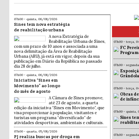
07h00 - quinta, 06/08/2026
Sines tem nova estratégia
de reabilitação urbana
A nova Estratégia de
Reabilitação Urbana de Sines,
07h00 - terça, 
com um prazo de 10 anos e associada a uma
FC Pereir
nova delimitação da Área de Reabilitação
Programa
Urbana (ARU), já está em vigor, depois da sua
publicação em Diário da República no passado
07h00 - segund
dia 28 de julho.
Exposiçã
07h00 - quinta, 06/08/2026
Grândola
Iniciativa “Sines em
Movimento” ao longo
07h00 - terça, 
do mês de agosto
Obras de
A Câmara de Sines promove,
de infân
até 23 de agosto, a quarta
edição da iniciativa “Sines em Movimento”, que
07h00 - quinta,
visa proporcionar à população, visitantes e
Sines te
turistas um programa “diversificado” de
reabilit
atividades desportivas, ambientais e culturais.
07h00 - quarta, 05/08/2026
07h00 - segund
PJ realiza buscas por droga em