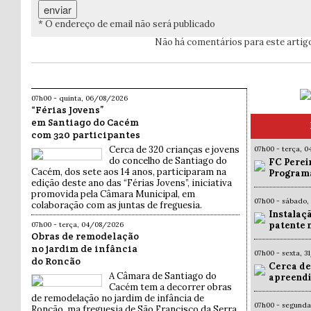
* O endereço de email não será publicado
Não há comentários para este artig
07h00 - quinta, 06/08/2026
“Férias Jovens”
em Santiago do Cacém
com 320 participantes
Cerca de 320 crianças e jovens
07h00 - terça, 
do concelho de Santiago do
FC Pereir
Cacém, dos sete aos 14 anos, participaram na
Programa
edição deste ano das “Férias Jovens”, iniciativa
promovida pela Câmara Municipal, em
07h00 - sábado,
colaboração com as juntas de freguesia.
Instalaç
patente 
07h00 - terça, 04/08/2026
Obras de remodelação
no jardim de infância
07h00 - sexta, 
do Roncão
Cerca de
A Câmara de Santiago do
apreendi
Cacém tem a decorrer obras
de remodelação no jardim de infância de
07h00 - segund
Roncão, ma freguesia de São Francisco da Serra,