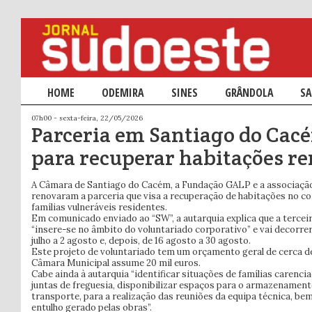
Menu principal
HOME
SALTAR PARA O CONTEÚDO PRIMÁRIO
SALTAR PARA O CONTEÚDO SECUNDÁRIO
ODEMIRA
SINES
GRÂNDOLA
SA
07h00 - sexta-feira, 22/05/2026
Parceria em Santiago do Cac
para recuperar habitações r
A Câmara de Santiago do Cacém, a Fundação GALP e a associação
renovaram a parceria que visa a recuperação de habitações no co
famílias vulneráveis residentes.
Em comunicado enviado ao “SW”, a autarquia explica que a terceir
“insere-se no âmbito do voluntariado corporativo” e vai decorr
julho a 2 agosto e, depois, de 16 agosto a 30 agosto.
Este projeto de voluntariado tem um orçamento geral de cerca de 
Câmara Municipal assume 20 mil euros.
Cabe ainda à autarquia “identificar situações de famílias carenc
juntas de freguesia, disponibilizar espaços para o armazenamento
transporte, para a realização das reuniões da equipa técnica, b
entulho gerado pelas obras”.