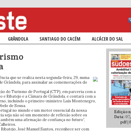
ÁRIO
NDÁRIO
GRÂNDOLA
SANTIAGO DO CACÉM
ALCÁCER DO SAL
urismo
a
ncia que se realiza nesta segunda-feira, 29, numa
 de Grândola, para assinalar as comemorações do
ção do Turismo de Portugal (CTP), em parceria com a
o e Ribatejo e a Câmara de Grândola, e contará com a
no, incluindo o primeiro-ministro Luís Montenegro,
ebelo de Sousa.
Portugal no mundo e um motor essencial da nossa
Edição n.
ia seja não só um momento de reflexão sobre os
Data:
07
 também uma afirmação de confiança no futuro”,
pdf
|
f
alheiros.
e Ribatejo, José Manuel Santos, reconhece ser com