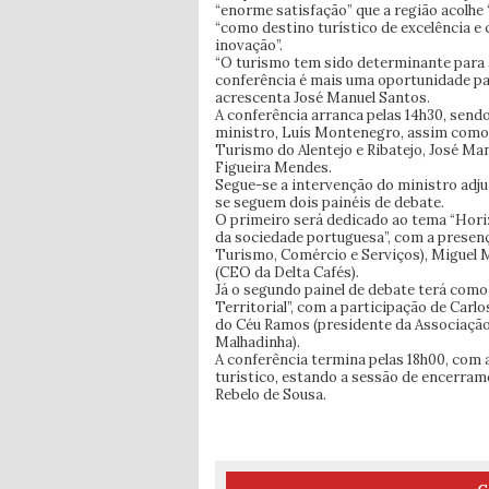
“enorme satisfação” que a região acolhe
“como destino turístico de excelência e
inovação”.
“O turismo tem sido determinante para a
conferência é mais uma oportunidade para
acrescenta José Manuel Santos.
A conferência arranca pelas 14h30, sendo
ministro, Luís Montenegro, assim como 
Turismo do Alentejo e Ribatejo, José Ma
Figueira Mendes.
Segue-se a intervenção do ministro adju
se seguem dois painéis de debate.
O primeiro será dedicado ao tema “Hor
da sociedade portuguesa”, com a presen
Turismo, Comércio e Serviços), Miguel 
(CEO da Delta Cafés).
Já o segundo painel de debate terá como
Territorial”, com a participação de Carl
do Céu Ramos (presidente da Associação
Malhadinha).
A conferência termina pelas 18h00, com 
turístico, estando a sessão de encerram
Rebelo de Sousa.