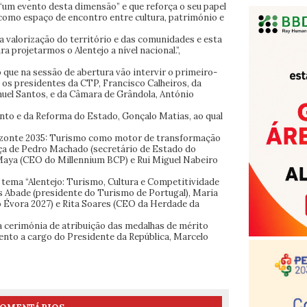
 “um evento desta dimensão” e que reforça o seu papel
 como espaço de encontro entre cultura, património e
 valorização do território e das comunidades e esta
 projetarmos o Alentejo a nível nacional.”,
 que na sessão de abertura vão intervir o primeiro-
os presidentes da CTP, Francisco Calheiros, da
nuel Santos, e da Câmara de Grândola, António
nto e da Reforma do Estado, Gonçalo Matias, ao qual
izonte 2035: Turismo como motor de transformação
ça de Pedro Machado (secretário de Estado do
Maya (CEO do Millennium BCP) e Rui Miguel Nabeiro
 tema “Alentejo: Turismo, Cultura e Competitividade
os Abade (presidente do Turismo de Portugal), Maria
 Évora 2027) e Rita Soares (CEO da Herdade da
a cerimónia de atribuição das medalhas de mérito
ento a cargo do Presidente da República, Marcelo