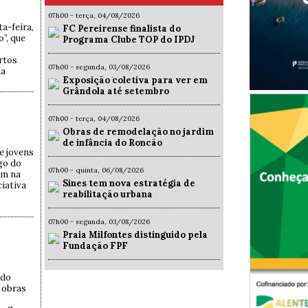
07h00 - terça, 04/08/2026
a-feira,
FC Pereirense finalista do
o”, que
Programa Clube TOP do IPDJ
rtos
07h00 - segunda, 03/08/2026
la
Exposição coletiva para ver em
Grândola até setembro
07h00 - terça, 04/08/2026
Obras de remodelação no jardim
de infância do Roncão
e jovens
go do
07h00 - quinta, 06/08/2026
am na
Sines tem nova estratégia de
ciativa
reabilitação urbana
07h00 - segunda, 03/08/2026
Praia Milfontes distinguido pela
Fundação FPF
 do
 obras