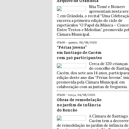
Arquivo de Grândola
Mia Tomé e Noiserv
apresentam nesta sext
7, em Grândola, o recital “Uma Celebraçã
encerra a primeira edição do ciclo de
espetáculos “O Papel da Música – Conce
Entre Textos e Melodias”, promovido pe
Câmara Municipal.
07h00 - quinta, 06/08/2026
“Férias Jovens”
em Santiago do Cacém
com 320 participantes
Cerca de 320 crianças 
do concelho de Santia
Cacém, dos sete aos 14 anos, participar
edição deste ano das “Férias Jovens”, ini
promovida pela Câmara Municipal, em
colaboração com as juntas de freguesia.
07h00 - terça, 04/08/2026
Obras de remodelação
no jardim de infância
do Roncão
A Câmara de Santiago
Cacém tem a decorrer
de remodelação no jardim de infância de