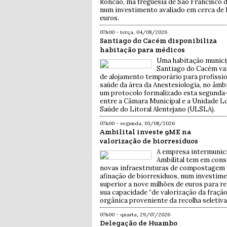
Roncão, ma freguesia de São Francisco d
num investimento avaliado em cerca de 
euros.
07h00 - terça, 04/08/2026
Santiago do Cacém disponibiliza
habitação para médicos
Uma habitação munici
Santiago do Cacém vai
de alojamento temporário para profissio
saúde da área da Anestesiologia, no âmb
um protocolo formalizado esta segunda-f
entre a Câmara Municipal e a Unidade Lo
Saúde do Litoral Alentejano (ULSLA).
07h00 - segunda, 03/08/2026
Ambilital investe 9ME na
valorização de biorresíduos
A empresa intermunic
Ambilital tem em con
novas infraestruturas de compostagem 
afinação de biorresíduos, num investim
superior a nove milhões de euros para re
sua capacidade “de valorização da fraçã
orgânica proveniente da recolha seletiva”
07h00 - quarta, 29/07/2026
Delegação de Huambo