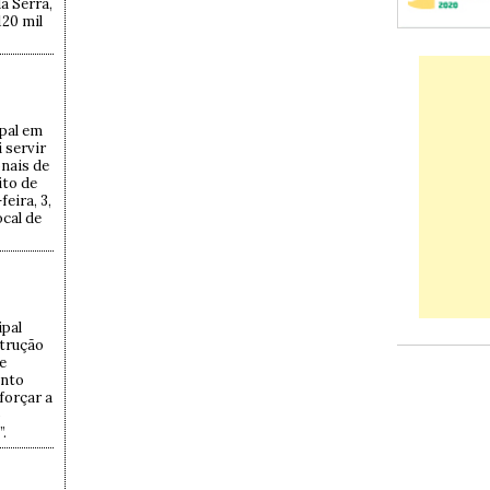
a Serra,
120 mil
pal em
 servir
nais de
ito de
eira, 3,
cal de
ipal
strução
e
ento
forçar a
o
.