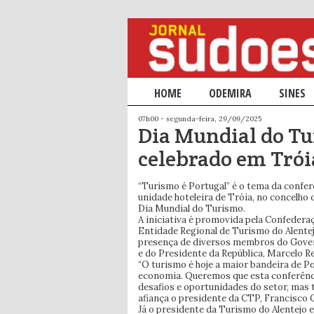
Menu principal
HOME
SALTAR PARA O CONTEÚDO PRIM
SALTAR PARA O CONTEÚDO SECU
ODEMIRA
SINES
07h00 - segunda-feira, 29/09/2025
Dia Mundial do T
celebrado em Trói
“Turismo é Portugal” é o tema da conferê
unidade hoteleira de Tróia, no concelho
Dia Mundial do Turismo.
A iniciativa é promovida pela Confedera
Entidade Regional de Turismo do Alentej
presença de diversos membros do Gover
e do Presidente da República, Marcelo R
“O turismo é hoje a maior bandeira de 
economia. Queremos que esta conferênc
desafios e oportunidades do setor, mas
afiança o presidente da CTP, Francisco C
Já o presidente da Turismo do Alentejo 