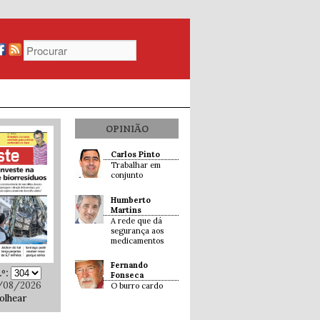
OPINIÃO
Carlos Pinto
Trabalhar em
conjunto
Humberto
Martins
A rede que dá
segurança aos
medicamentos
Fernando
º:
Fonseca
/08/2026
O burro cardo
olhear