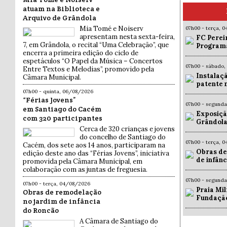
atuam na Biblioteca e
Arquivo de Grândola
Mia Tomé e Noiserv
07h00 - terça, 
apresentam nesta sexta-feira,
FC Pereir
7, em Grândola, o recital “Uma Celebração”, que
Programa
encerra a primeira edição do ciclo de
espetáculos “O Papel da Música – Concertos
07h00 - sábado,
Entre Textos e Melodias”, promovido pela
Instalaç
Câmara Municipal.
patente 
07h00 - quinta, 06/08/2026
“Férias Jovens”
07h00 - segund
em Santiago do Cacém
Exposiçã
com 320 participantes
Grândola
Cerca de 320 crianças e jovens
do concelho de Santiago do
07h00 - terça, 
Cacém, dos sete aos 14 anos, participaram na
Obras de
edição deste ano das “Férias Jovens”, iniciativa
de infân
promovida pela Câmara Municipal, em
colaboração com as juntas de freguesia.
07h00 - segund
07h00 - terça, 04/08/2026
Praia Mil
Obras de remodelação
Fundaçã
no jardim de infância
do Roncão
A Câmara de Santiago do