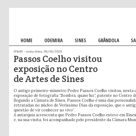
Menu principal
HOME
SALTAR PARA O CONTEÚDO PRIMÁRIO
SALTAR PARA O CONTEÚDO SECUNDÁRIO
ODEMIRA
SINES
GRÂNDOLA
SA
07h00 - sexta-feira, 09/01/2026
Passos Coelho visitou
exposição no Centro
de Artes de Sines
O antigo primeiro-ministro Pedro Passos Coelho visitou, nesta qu
exposição de fotografia “Sombra, quase luz”, patente no Centro d
Segundo a Câmara de Sines, Passos Coelho é uma das personali
retratadas no núcleo de Veríssimo Dias da exposição, que o anti
questão de vir conhecer ao vivo”.
A autarquia acrescenta que Pedro Passos Coelho esteve em Sines
e, na sua visita, foi acompanhado pelo presidente da Câmara Munic