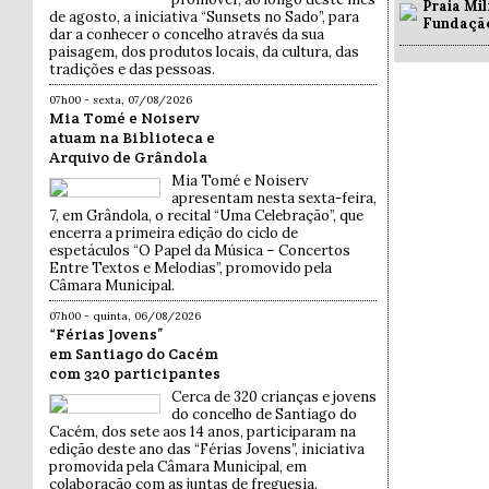
Praia Mil
de agosto, a iniciativa “Sunsets no Sado”, para
Fundaçã
dar a conhecer o concelho através da sua
paisagem, dos produtos locais, da cultura, das
tradições e das pessoas.
07h00 - sexta, 07/08/2026
Mia Tomé e Noiserv
atuam na Biblioteca e
Arquivo de Grândola
Mia Tomé e Noiserv
apresentam nesta sexta-feira,
7, em Grândola, o recital “Uma Celebração”, que
encerra a primeira edição do ciclo de
espetáculos “O Papel da Música – Concertos
Entre Textos e Melodias”, promovido pela
Câmara Municipal.
07h00 - quinta, 06/08/2026
“Férias Jovens”
em Santiago do Cacém
com 320 participantes
Cerca de 320 crianças e jovens
do concelho de Santiago do
Cacém, dos sete aos 14 anos, participaram na
edição deste ano das “Férias Jovens”, iniciativa
promovida pela Câmara Municipal, em
colaboração com as juntas de freguesia.