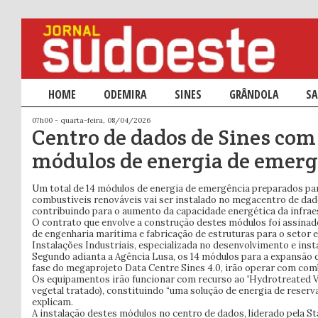
Menu principal
HOME
SALTAR PARA O CONTEÚDO PRIMÁRIO
SALTAR PARA O CONTEÚDO SECUNDÁRIO
ODEMIRA
SINES
GRÂNDOLA
SA
07h00 - quarta-feira, 08/04/2026
Centro de dados de Sines com
módulos de energia de emerg
Um total de 14 módulos de energia de emergência preparados pa
combustíveis renováveis vai ser instalado no megacentro de dad
contribuindo para o aumento da capacidade energética da infrae
O contrato que envolve a construção destes módulos foi assinad
de engenharia marítima e fabricação de estruturas para o setor e
Instalações Industriais, especializada no desenvolvimento e inst
Segundo adianta a Agência Lusa, os 14 módulos para a expansão d
fase do megaprojeto Data Centre Sines 4.0, irão operar com com
Os equipamentos irão funcionar com recurso ao 'Hydrotreated Ve
vegetal tratado), constituindo “uma solução de energia de reserv
explicam.
A instalação destes módulos no centro de dados, liderado pela S