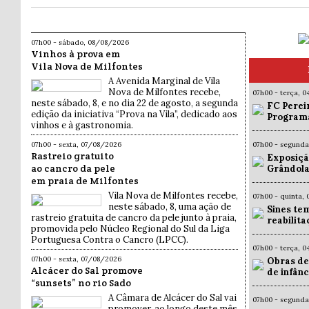
07h00 - sábado, 08/08/2026
Vinhos à prova em
Vila Nova de Milfontes
A Avenida Marginal de Vila
Nova de Milfontes recebe,
07h00 - terça, 
neste sábado, 8, e no dia 22 de agosto, a segunda
FC Pereir
edição da iniciativa “Prova na Vila”, dedicado aos
Programa
vinhos e à gastronomia.
07h00 - sexta, 07/08/2026
07h00 - segund
Rastreio gratuito
Exposiçã
ao cancro da pele
Grândola
em praia de Milfontes
Vila Nova de Milfontes recebe,
07h00 - quinta,
neste sábado, 8, uma ação de
Sines te
rastreio gratuita de cancro da pele junto à praia,
reabilit
promovida pelo Núcleo Regional do Sul da Liga
Portuguesa Contra o Cancro (LPCC).
07h00 - terça, 
07h00 - sexta, 07/08/2026
Obras de
Alcácer do Sal promove
de infân
“sunsets” no rio Sado
A Câmara de Alcácer do Sal vai
07h00 - segund
promover, ao longo deste mês