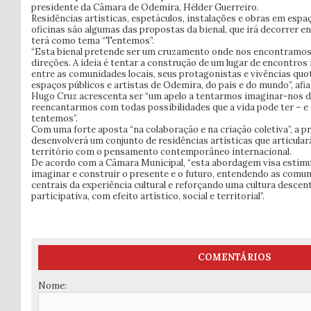
presidente da Câmara de Odemira, Hélder Guerreiro.
Residências artísticas, espetáculos, instalações e obras em espa
oficinas são algumas das propostas da bienal, que irá decorrer ent
terá como tema “Tentemos”.
“Esta bienal pretende ser um cruzamento onde nos encontramo
direções. A ideia é tentar a construção de um lugar de encontros
entre as comunidades locais, seus protagonistas e vivências quot
espaços públicos e artistas de Odemira, do país e do mundo”, afia
Hugo Cruz acrescenta ser “um apelo a tentarmos imaginar-nos d
reencantarmos com todas possibilidades que a vida pode ter – e 
tentemos”.
Com uma forte aposta “na colaboração e na criação coletiva”, a 
desenvolverá um conjunto de residências artísticas que articul
território com o pensamento contemporâneo internacional.
De acordo com a Câmara Municipal, “esta abordagem visa estimu
imaginar e construir o presente e o futuro, entendendo as comu
centrais da experiência cultural e reforçando uma cultura descent
participativa, com efeito artístico, social e territorial”.
COMENTÁRIOS
Nome: