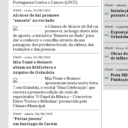
Portuguesa Contra o Cancro (LPCC).
07h00 - sábado,
Instalaç
07h00 - sexta, 07/08/2026
Alcácer do Sal promove
patente 
“sunsets” no rio Sado
A Câmara de Alcácer do Sal vai
07h00 - segund
promover, ao longo deste mês
Exposiçã
de agosto, a iniciativa “Sunsets no Sado”, para
Grândola
dar a conhecer o concelho através da sua
paisagem, dos produtos locais, da cultura, das
07h00 - terça, 
tradições e das pessoas.
Obras de
07h00 - sexta, 07/08/2026
de infân
Mia Tomé e Noiserv
atuam na Biblioteca e
07h00 - segund
Arquivo de Grândola
Praia Mil
Mia Tomé e Noiserv
Fundaçã
apresentam nesta sexta-feira,
7, em Grândola, o recital “Uma Celebração”, que
encerra a primeira edição do ciclo de
espetáculos “O Papel da Música – Concertos
Entre Textos e Melodias”, promovido pela
Câmara Municipal.
07h00 - quinta, 06/08/2026
“Férias Jovens”
em Santiago do Cacém