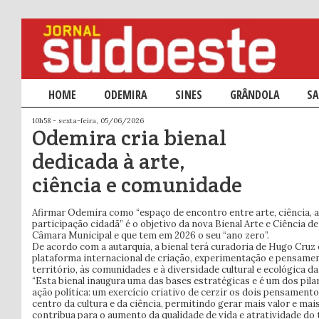
Menu principal
HOME
SALTAR PARA O CONTEÚDO PRIMÁRIO
SALTAR PARA O CONTEÚDO SECUNDÁRIO
ODEMIRA
SINES
GRÂNDOLA
SA
10h58 - sexta-feira, 05/06/2026
Odemira cria bienal
dedicada à arte,
ciência e comunidade
Afirmar Odemira como “espaço de encontro entre arte, ciência, 
participação cidadã” é o objetivo da nova Bienal Arte e Ciência d
Câmara Municipal e que tem em 2026 o seu “ano zero”.
De acordo com a autarquia, a bienal terá curadoria de Hugo Cruz
plataforma internacional de criação, experimentação e pensame
território, às comunidades e à diversidade cultural e ecológica da 
“Esta bienal inaugura uma das bases estratégicas e é um dos pil
ação política: um exercício criativo de cerzir os dois pensament
centro da cultura e da ciência, permitindo gerar mais valor e ma
contribua para o aumento da qualidade de vida e atratividade do te