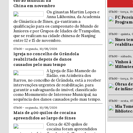
vão ao Mundial na
China em novembro
Os ginastas Martim Lopes e
07h00 - terça, 
Anna Likhonina, da Academia
FC Pereir
de Ginástica de Sines, ga-rantiram a
Programa
qualificação para os campeonato do Mundo de
Juniores e por Grupos de Idades de Trampolim,
07h00 - quinta,
que se realizam na cidade chinesa de Nanjing
Sines te
entre 12 e 15 de novembro.
reabilit
07h00 - segunda, 10/08/2026
Igreja no concelho de Grândola
07h00 - sábado,
reabilitada depois de danos
Vinhos à
causados pelo mau tempo
Milfonte
A Igreja de São Mamede do
Sádão, em Azinheira dos
07h00 - terça, 
Barros, no concelho de Grândola, está a receber
Obras de
intervenções urgentes de reabilitação, para
de infân
garantir a salvaguarda do imóvel, classificado
como Monumento de Interesse Municipal, na
sequência dos danos causados pelo mau tempo.
07h00 - sexta, 
Mia Tomé
07h00 - segunda, 10/08/2026
Bibliote
Mais de 400 quilos de cocaína
apreendidos ao largo de Sines
Cerca de 420 quilos de
cocaína foram apreendidos