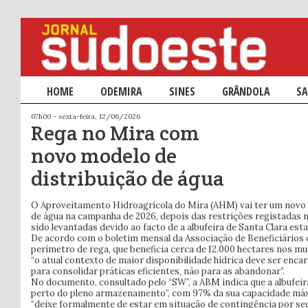
Menu principal
HOME
SALTAR PARA O CONTEÚDO PRIMÁRIO
SALTAR PARA O CONTEÚDO SECUNDÁRIO
ODEMIRA
SINES
GRÂNDOLA
SA
07h00 - sexta-feira, 12/06/2026
Rega no Mira com
novo modelo de
distribuição de água
O Aproveitamento Hidroagrícola do Mira (AHM) vai ter um novo 
de água na campanha de 2026, depois das restrições registadas 
sido levantadas devido ao facto de a albufeira de Santa Clara est
De acordo com o boletim mensal da Associação de Beneficiários 
perímetro de rega, que beneficia cerca de 12.000 hectares nos mu
“o atual contexto de maior disponibilidade hídrica deve ser en
para consolidar práticas eficientes, não para as abandonar”.
No documento, consultado pelo “SW”, a ABM indica que a albufeir
perto do pleno armazenamento”, com 97% da sua capacidade máx
“deixe formalmente de estar em situação de contingência por sec