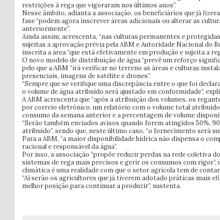
restrições à rega que vigoraram nos últimos anos”.
Nesse âmbito, adianta a associação, os beneficiários que já fizer
fase “podem agora inscrever áreas adicionais ou alterar as cultu
anteriormente”.
Ainda assim, acrescenta, “nas culturas permanentes e protegidas
sujeitas a aprovação prévia pela ABM e Autoridade Nacional do R
inscrita a área “que está efetivamente em produção e sujeita a reg
O novo modelo de distribuição de água “prevê um reforço signific
pelo que a ABM “irá verificar no terreno as áreas e culturas inst
presenciais, imagens de satélite e drones”.
“Sempre que se verifique uma discrepância entre o que foi declara
o volume de água atribuído será ajustado em conformidade”, expli
A ABM acrescenta que “após a atribuição dos volumes, os regan
por correio eletrónico, um relatório com o volume total atribuíd
consumo da semana anterior e a percentagem de volume disponív
“Serão também enviados avisos quando forem atingidos 50%, 9
atribuído”, sendo que, neste último caso, “o fornecimento será su
Para a ABM, “a maior disponibilidade hídrica não dispensa o co
racional e responsável da água”.
Por isso, a associação “propõe reduzir perdas na rede coletiva d
sistemas de rega mais precisos e gerir os consumos com rigor”, u
climática é uma realidade com que o setor agrícola tem de contar”
“Aí serão os agricultores que já tiverem adotado práticas mais ef
melhor posição para continuar a produzir”, sustenta.