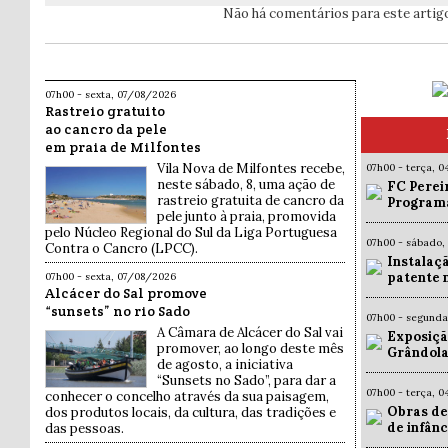
Não há comentários para este artig
07h00 - sexta, 07/08/2026
Rastreio gratuito
ao cancro da pele
em praia de Milfontes
Vila Nova de Milfontes recebe,
07h00 - terça, 
neste sábado, 8, uma ação de
FC Pereir
rastreio gratuita de cancro da
Programa
pele junto à praia, promovida
pelo Núcleo Regional do Sul da Liga Portuguesa
07h00 - sábado,
Contra o Cancro (LPCC).
Instalaç
patente 
07h00 - sexta, 07/08/2026
Alcácer do Sal promove
“sunsets” no rio Sado
07h00 - segund
A Câmara de Alcácer do Sal vai
Exposiçã
promover, ao longo deste mês
Grândola
de agosto, a iniciativa
“Sunsets no Sado”, para dar a
07h00 - terça, 
conhecer o concelho através da sua paisagem,
Obras de
dos produtos locais, da cultura, das tradições e
de infân
das pessoas.