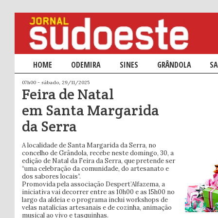
Menu principal
HOME
SALTAR PARA O CONTEÚDO PRIMÁRIO
SALTAR PARA O CONTEÚDO SECUNDÁRIO
ODEMIRA
SINES
GRÂNDOLA
SA
07h00 - sábado, 29/11/2025
Feira de Natal
em Santa Margarida
da Serra
A localidade de Santa Margarida da Serra, no
concelho de Grândola, recebe neste domingo, 30, a
edição de Natal da Feira da Serra, que pretende ser
“uma celebração da comunidade, do artesanato e
dos sabores locais”.
Promovida pela associação Despert’Alfazema, a
iniciativa vai decorrer entre as 10h00 e as 15h00 no
largo da aldeia e o programa inclui workshops de
velas natalícias artesanais e de cozinha, animação
musical ao vivo e tasquinhas.