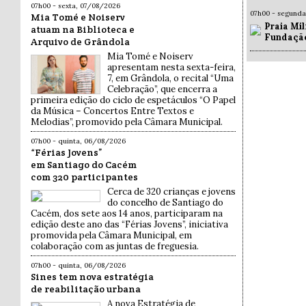
07h00 - sexta, 07/08/2026
07h00 - segund
Mia Tomé e Noiserv
Praia Mil
atuam na Biblioteca e
Fundaçã
Arquivo de Grândola
Mia Tomé e Noiserv
apresentam nesta sexta-feira,
7, em Grândola, o recital “Uma
Celebração”, que encerra a
primeira edição do ciclo de espetáculos “O Papel
da Música – Concertos Entre Textos e
Melodias”, promovido pela Câmara Municipal.
07h00 - quinta, 06/08/2026
“Férias Jovens”
em Santiago do Cacém
com 320 participantes
Cerca de 320 crianças e jovens
do concelho de Santiago do
Cacém, dos sete aos 14 anos, participaram na
edição deste ano das “Férias Jovens”, iniciativa
promovida pela Câmara Municipal, em
colaboração com as juntas de freguesia.
07h00 - quinta, 06/08/2026
Sines tem nova estratégia
de reabilitação urbana
A nova Estratégia de