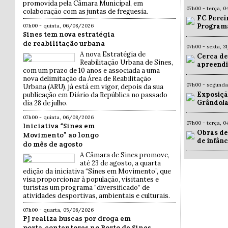
promovida pela Câmara Municipal, em
07h00 - terça, 
colaboração com as juntas de freguesia.
FC Pereir
Programa
07h00 - quinta, 06/08/2026
Sines tem nova estratégia
de reabilitação urbana
07h00 - sexta, 
A nova Estratégia de
Cerca de
Reabilitação Urbana de Sines,
apreendi
com um prazo de 10 anos e associada a uma
nova delimitação da Área de Reabilitação
07h00 - segund
Urbana (ARU), já está em vigor, depois da sua
Exposiçã
publicação em Diário da República no passado
Grândola
dia 28 de julho.
07h00 - quinta, 06/08/2026
07h00 - terça, 
Iniciativa “Sines em
Obras de
Movimento” ao longo
de infân
do mês de agosto
A Câmara de Sines promove,
até 23 de agosto, a quarta
edição da iniciativa “Sines em Movimento”, que
visa proporcionar à população, visitantes e
turistas um programa “diversificado” de
atividades desportivas, ambientais e culturais.
07h00 - quarta, 05/08/2026
PJ realiza buscas por droga em
porta-contentores no Porto de Sines