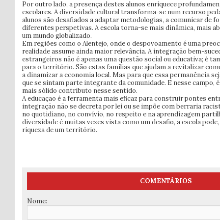
Por outro lado, a presença destes alunos enriquece profundame
escolares. A diversidade cultural transforma-se num recurso ped
alunos são desafiados a adaptar metodologias, a comunicar de for
diferentes perspetivas. A escola torna-se mais dinâmica, mais a
um mundo globalizado.
Em regiões como o Alentejo, onde o despovoamento é uma preoc
realidade assume ainda maior relevância. A integração bem-suced
estrangeiros não é apenas uma questão social ou educativa; é t
para o território. São estas famílias que ajudam a revitalizar co
a dinamizar a economia local. Mas para que essa permanência sej
que se sintam parte integrante da comunidade. E nesse campo, é 
mais sólido contributo nesse sentido.
A educação é a ferramenta mais eficaz para construir pontes entr
integração não se decreta por lei ou se impõe com berraria racis
no quotidiano, no convívio, no respeito e na aprendizagem part
diversidade é muitas vezes vista como um desafio, a escola pode, 
riqueza de um território.
COMENTÁRIOS
Nome: