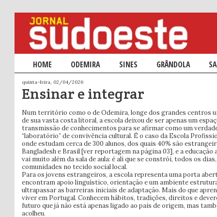
Menu principal
HOME
SALTAR PARA O CONTEÚDO PRIMÁRIO
SALTAR PARA O CONTEÚDO SECUNDÁRIO
ODEMIRA
SINES
GRÂNDOLA
SA
quinta-feira, 02/04/2026
Ensinar e integrar
Num território como o de Odemira, longe dos grandes centros 
de sua vasta costa litoral, a escola deixou de ser apenas um espa
transmissão de conhecimentos para se afirmar como um verdad
“laboratório” de convivência cultural. É o caso da Escola Profiss
onde estudam cerca de 300 alunos, dos quais 40% são estrangeiro
Bangladesh e Brasil [ver reportagem na página 03], e a educação
vai muito além da sala de aula: é ali que se constrói, todos os dias
comunidades no tecido social local.
Para os jovens estrangeiros, a escola representa uma porta aberta
encontram apoio linguístico, orientação e um ambiente estrutur
ultrapassar as barreiras iniciais de adaptação. Mais do que apr
viver em Portugal. Conhecem hábitos, tradições, direitos e deve
futuro que já não está apenas ligado ao país de origem, mas tamb
acolheu.