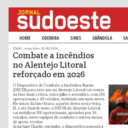
Menu principal
HOME
SALTAR PARA O CONTEÚDO PRIMÁRIO
SALTAR PARA O CONTEÚDO SECUNDÁRIO
ODEMIRA
SINES
GRÂNDOLA
SA
07h00 - sexta-feira, 15/05/2026
Combate a incêndios
no Alentejo Litoral
reforçado em 2026
O Dispositivo de Combate a Incêndios Rurais
(DECIR) para este ano no Alentejo Litoral vai contar
na fase mais crítica, entre julho e setembro, com 216
operacionais e 49 veículos, incluindo um meio aéreo.
No início da fase Bravo, a partir desta sexta-feira,
15, e até final de maio, o DECIR do Alentejo Litoral,
vai mobilizar 156 operacionais, apoiados por 36
veículos, entre equipas de combate e outros meios
de apoio, revelou.
Já na fase Charlie, em junho, o dispositivo passará a