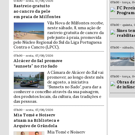
07h00 - sexta, 07/08/2026
07h00 - terça, 
Rastreio gratuito
FC Pereir
ao cancro da pele
Programa
em praia de Milfontes
Vila Nova de Milfontes recebe,
07h00 - quinta,
neste sábado, 8, uma ação de
Sines te
rastreio gratuita de cancro da
reabilit
pele junto à praia, promovida
pelo Núcleo Regional do Sul da Liga Portuguesa
Contra o Cancro (LPCC).
07h00 - sábado,
07h00 - sexta, 07/08/2026
Alcácer do Sal promove
“sunsets” no rio Sado
A Câmara de Alcácer do Sal vai
07h00 - terça, 
promover, ao longo deste mês
Obras de
de agosto, a iniciativa
de infân
“Sunsets no Sado”, para dar a
conhecer o concelho através da sua paisagem,
dos produtos locais, da cultura, das tradições e
das pessoas.
07h00 - sexta, 07/08/2026
Mia Tomé e Noiserv
atuam na Biblioteca e
Arquivo de Grândola
Mia Tomé e Noiserv