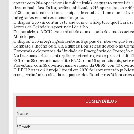
contar com 204 operacionais e 46 veículos, enquanto entre 1 de j
denominada fase Delta, serão mobilizados 216 operacionais e 49 v
e 180 operacionais afetos a equipas de combate, bem como 14 veí
integrados em outros meios de apoio.
O dispositivo vai contar este ano com o helicóptero que ficará 
Aéreos de Grândola, a partir de 1 de julho.
Em paralelo, o DECIR contará ainda com o apoio dos meios aére
Monchique.
O dispositivo integra igualmente as Equipas de Intervenção Per
Combate a Incêndios (ECI), Equipas Logísticas de Apoio ao Com
Florestais e elementos da Unidade de Emergência de Proteção e
Na fase mais crítica, entre julho e setembro, estão previstas 10 E
ECI, com 85 operacionais, oito ELAC, com 16 operacionais, sete
Florestais, com 35 operacionais, e meios da UEPS, com 10 operac
O DECIR para o Alentejo Litoral em 2026 foi apresentado public
numa cerimónia realizada no quartel dos Bombeiros Voluntários
COMENTÁRIOS
Nome:
*Email: