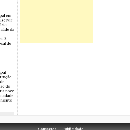
pal em
 servir
ário
saúde da
, 3,
cal de
ipal
strução
 de
ão de
r a nove
pacidade
eniente
Contactos
Publicidade