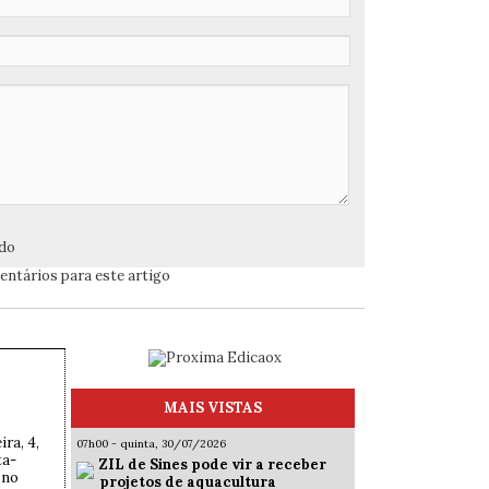
ado
ntários para este artigo
s
MAIS VISTAS
ira, 4,
07h00 - quinta, 30/07/2026
ta-
ZIL de Sines pode vir a receber
 no
projetos de aquacultura