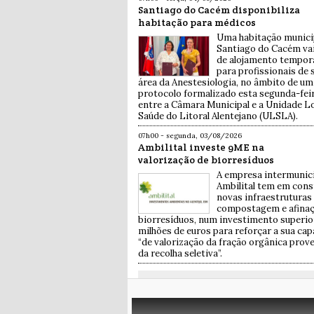
Santiago do Cacém disponibiliza
habitação para médicos
Uma habitação munici
Santiago do Cacém vai
de alojamento tempor
para profissionais de 
área da Anestesiologia, no âmbito de um
protocolo formalizado esta segunda-feira
entre a Câmara Municipal e a Unidade Lo
Saúde do Litoral Alentejano (ULSLA).
07h00 - segunda, 03/08/2026
Ambilital investe 9ME na
valorização de biorresíduos
A empresa intermunic
Ambilital tem em con
novas infraestruturas
compostagem e afinaç
biorresíduos, num investimento superio
milhões de euros para reforçar a sua ca
“de valorização da fração orgânica prov
da recolha seletiva”.