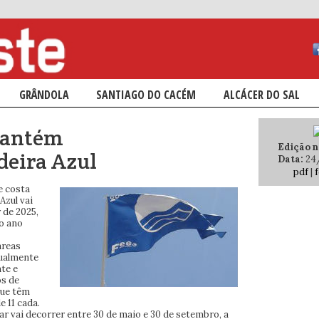
ÁRIO
NDÁRIO
GRÂNDOLA
SANTIAGO DO CACÉM
ALCÁCER DO SAL
 mantém
Edição n.
deira Azul
Data:
24
pdf
|
f
e costa
Azul vai
 de 2025,
o ano
áreas
nualmente
te e
os de
que têm
e 11 cada.
r vai decorrer entre 30 de maio e 30 de setembro, a