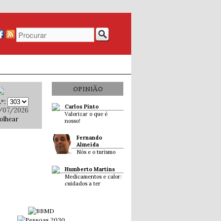
OPINIÃO
º:
Carlos Pinto
/07/2026
Valorizar o que é
olhear
nosso!
Fernando
Almeida
Nós e o turismo
Humberto Martins
Medicamentos e calor:
cuidados a ter