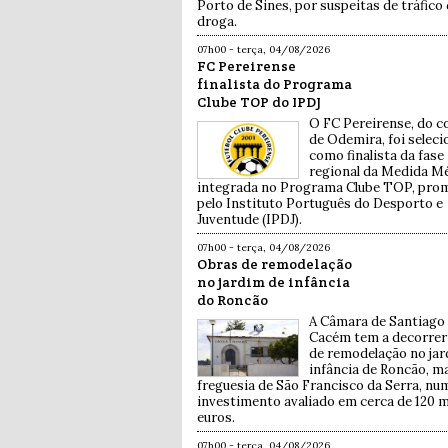
Porto de Sines, por suspeitas de tráfico
droga.
07h00 - terça, 04/08/2026
FC Pereirense
finalista do Programa
Clube TOP do IPDJ
O FC Pereirense, do c
de Odemira, foi selec
como finalista da fase
regional da Medida Mé
integrada no Programa Clube TOP, pro
pelo Instituto Português do Desporto e
Juventude (IPDJ).
07h00 - terça, 04/08/2026
Obras de remodelação
no jardim de infância
do Roncão
A Câmara de Santiago
Cacém tem a decorrer
de remodelação no jar
infância de Roncão, m
freguesia de São Francisco da Serra, nu
investimento avaliado em cerca de 120 m
euros.
07h00 - terça, 04/08/2026