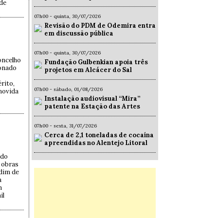
 de
07h00 - quinta, 30/07/2026
Revisão do PDM de Odemira entra
em discussão pública
07h00 - quinta, 30/07/2026
oncelho
Fundação Gulbenkian apoia três
ionado
projetos em Alcácer do Sal
rito,
07h00 - sábado, 01/08/2026
movida
Instalação audiovisual “Mira”
patente na Estação das Artes
07h00 - sexta, 31/07/2026
Cerca de 2,1 toneladas de cocaína
apreendidas no Alentejo Litoral
 do
 obras
dim de
a
m
il