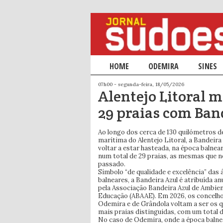
Menu principal
HOME
SALTAR PARA O CONTEÚDO PRIM
SALTAR PARA O CONTEÚDO SECU
ODEMIRA
SINES
07h00 - segunda-feira, 18/05/2026
Alentejo Litoral
29 praias com Ban
Ao longo dos cerca de 130 quilómetros d
marítima do Alentejo Litoral, a Bandeira 
voltar a estar hasteada, na época balnear
num total de 29 praias, as mesmas que n
passado.
Símbolo “de qualidade e excelência” das 
balneares, a Bandeira Azul é atribuída a
pela Associação Bandeira Azul de Ambien
Educação (ABAAE). Em 2026, os concelh
Odemira e de Grândola voltam a ser os 
mais praias distinguidas, com um total d
No caso de Odemira, onde a época balnea