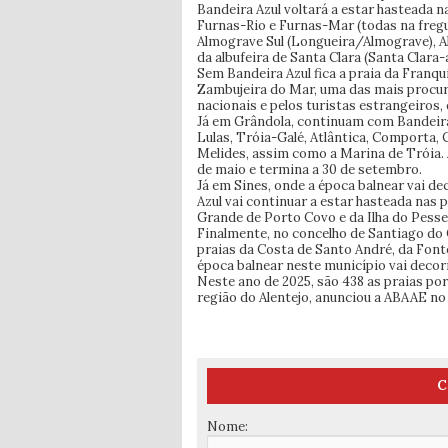
Bandeira Azul voltará a estar hasteada n
Furnas-Rio e Furnas-Mar (todas na fregu
Almograve Sul (Longueira/Almograve), Alte
da albufeira de Santa Clara (Santa Clara-
Sem Bandeira Azul fica a praia da Franqu
Zambujeira do Mar, uma das mais procu
nacionais e pelos turistas estrangeiros,
Já em Grândola, continuam com Bandeira
Lulas, Tróia-Galé, Atlântica, Comporta, 
Melides, assim como a Marina de Tróia.
de maio e termina a 30 de setembro.
Já em Sines, onde a época balnear vai de
Azul vai continuar a estar hasteada nas p
Grande de Porto Covo e da Ilha do Pesse
Finalmente, no concelho de Santiago do 
praias da Costa de Santo André, da Font
época balnear neste município vai decorr
Neste ano de 2025, são 438 as praias por
região do Alentejo, anunciou a ABAAE no f
C
Nome: