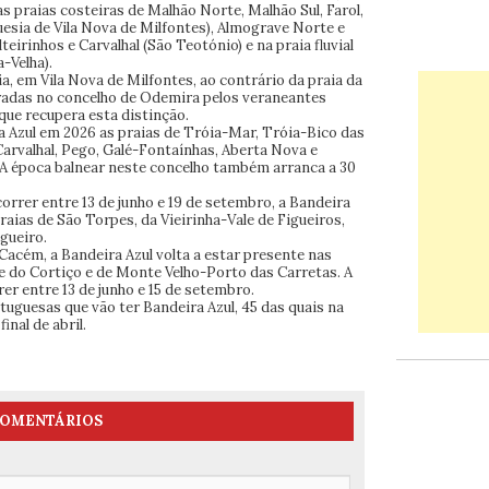
as praias costeiras de Malhão Norte, Malhão Sul, Farol,
esia de Vila Nova de Milfontes), Almograve Norte e
irinhos e Carvalhal (São Teotónio) e na praia fluvial
a-Velha).
ia, em Vila Nova de Milfontes, ao contrário da praia da
radas no concelho de Odemira pelos veraneantes
 que recupera esta distinção.
 Azul em 2026 as praias de Tróia-Mar, Tróia-Bico das
Carvalhal, Pego, Galé-Fontaínhas, Aberta Nova e
 A época balnear neste concelho também arranca a 30
correr entre 13 de junho e 19 de setembro, a Bandeira
raias de São Torpes, da Vieirinha-Vale de Figueiros,
gueiro.
Cacém, a Bandeira Azul volta a estar presente nas
e do Cortiço e de Monte Velho-Porto das Carretas. A
er entre 13 de junho e 15 de setembro.
tuguesas que vão ter Bandeira Azul, 45 das quais na
inal de abril.
OMENTÁRIOS