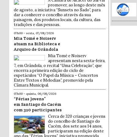
A Câmara de Alcácer do Sal vai
promover, ao longo deste mês
de agosto, a iniciativa “Sunsets no Sado”, para
dar a conhecer o concelho através da sua
paisagem, dos produtos locais, da cultura, das
tradições e das pessoas.
07h00 - sexta, 07/08/2026
Mia Tomé e Noiserv
atuam na Biblioteca e
Arquivo de Grândola
Mia Tomé e Noiserv
apresentam nesta sexta-feira,
7, em Grândola, o recital “Uma Celebração”, que
encerra a primeira edição do ciclo de
espetáculos “O Papel da Música – Concertos
Entre Textos e Melodias”, promovido pela
Câmara Municipal.
07h00 - quinta, 06/08/2026
“Férias Jovens”
em Santiago do Cacém
com 320 participantes
Cerca de 320 crianças e jovens
do concelho de Santiago do
Cacém, dos sete aos 14 anos,
participaram na edição deste
ano das “Férias Jovens”, iniciativa promovida