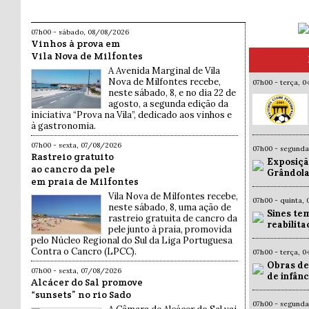
07h00 - sábado, 08/08/2026
Vinhos à prova em
Vila Nova de Milfontes
A Avenida Marginal de Vila
Nova de Milfontes recebe,
07h00 - terça, 
neste sábado, 8, e no dia 22 de
agosto, a segunda edição da
iniciativa “Prova na Vila”, dedicado aos vinhos e
à gastronomia.
07h00 - sexta, 07/08/2026
07h00 - segund
Rastreio gratuito
Exposiçã
ao cancro da pele
Grândola
em praia de Milfontes
Vila Nova de Milfontes recebe,
07h00 - quinta,
neste sábado, 8, uma ação de
Sines te
rastreio gratuita de cancro da
reabilit
pele junto à praia, promovida
pelo Núcleo Regional do Sul da Liga Portuguesa
Contra o Cancro (LPCC).
07h00 - terça, 
Obras de
07h00 - sexta, 07/08/2026
de infân
Alcácer do Sal promove
“sunsets” no rio Sado
07h00 - segund