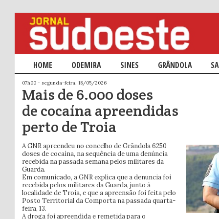
Menu principal
HOME
SALTAR PARA O CONTEÚDO PRIMÁRIO
SALTAR PARA O CONTEÚDO SECUNDÁRIO
ODEMIRA
SINES
GRÂNDOLA
SA
07h00 - segunda-feira, 18/05/2026
Mais de 6.000 doses
de cocaína apreendidas
perto de Troia
A GNR apreendeu no concelho de Grândola 6250
doses de cocaína, na sequência de uma denúncia
recebida na passada semana pelos militares da
Guarda.
Em comunicado, a GNR explica que a denuncia foi
recebida pelos militares da Guarda, junto à
localidade de Troia, e que a apreensão foi feita pelo
Posto Territorial da Comporta na passada quarta-
feira, 13.
A droga foi apreendida e remetida para o