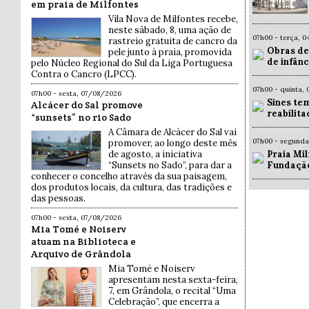
em praia de Milfontes
Vila Nova de Milfontes recebe,
neste sábado, 8, uma ação de
07h00 - terça, 
rastreio gratuita de cancro da
Obras de
pele junto à praia, promovida
de infân
pelo Núcleo Regional do Sul da Liga Portuguesa
Contra o Cancro (LPCC).
07h00 - quinta,
07h00 - sexta, 07/08/2026
Sines te
Alcácer do Sal promove
reabilit
“sunsets” no rio Sado
A Câmara de Alcácer do Sal vai
07h00 - segund
promover, ao longo deste mês
Praia Mil
de agosto, a iniciativa
Fundaçã
“Sunsets no Sado”, para dar a
conhecer o concelho através da sua paisagem,
dos produtos locais, da cultura, das tradições e
das pessoas.
07h00 - sexta, 07/08/2026
Mia Tomé e Noiserv
atuam na Biblioteca e
Arquivo de Grândola
Mia Tomé e Noiserv
apresentam nesta sexta-feira,
7, em Grândola, o recital “Uma
Celebração”, que encerra a