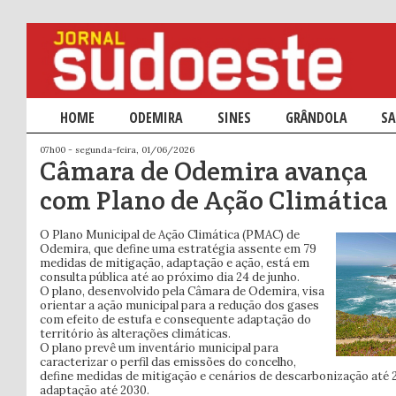
Menu principal
HOME
SALTAR PARA O CONTEÚDO PRIMÁRIO
SALTAR PARA O CONTEÚDO SECUNDÁRIO
ODEMIRA
SINES
GRÂNDOLA
SA
07h00 - segunda-feira, 01/06/2026
Câmara de Odemira avança
com Plano de Ação Climática
O Plano Municipal de Ação Climática (PMAC) de
Odemira, que define uma estratégia assente em 79
medidas de mitigação, adaptação e ação, está em
consulta pública até ao próximo dia 24 de junho.
O plano, desenvolvido pela Câmara de Odemira, visa
orientar a ação municipal para a redução dos gases
com efeito de estufa e consequente adaptação do
território às alterações climáticas.
O plano prevê um inventário municipal para
caracterizar o perfil das emissões do concelho,
define medidas de mitigação e cenários de descarbonização até 2
adaptação até 2030.