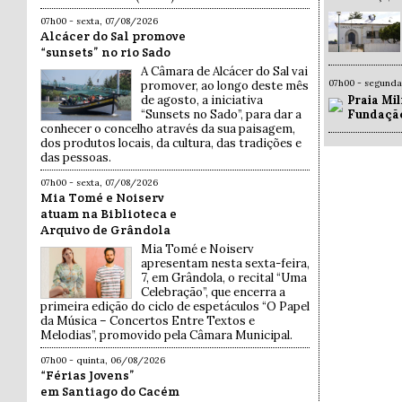
07h00 - sexta, 07/08/2026
Alcácer do Sal promove
“sunsets” no rio Sado
A Câmara de Alcácer do Sal vai
07h00 - segund
promover, ao longo deste mês
Praia Mil
de agosto, a iniciativa
Fundaçã
“Sunsets no Sado”, para dar a
conhecer o concelho através da sua paisagem,
dos produtos locais, da cultura, das tradições e
das pessoas.
07h00 - sexta, 07/08/2026
Mia Tomé e Noiserv
atuam na Biblioteca e
Arquivo de Grândola
Mia Tomé e Noiserv
apresentam nesta sexta-feira,
7, em Grândola, o recital “Uma
Celebração”, que encerra a
primeira edição do ciclo de espetáculos “O Papel
da Música – Concertos Entre Textos e
Melodias”, promovido pela Câmara Municipal.
07h00 - quinta, 06/08/2026
“Férias Jovens”
em Santiago do Cacém