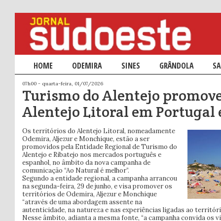
Menu principal
HOME
SALTAR PARA O CONTEÚDO PRIMÁRIO
SALTAR PARA O CONTEÚDO SECUNDÁRIO
ODEMIRA
SINES
GRÂNDOLA
SA
07h00 - quarta-feira, 01/07/2026
Turismo do Alentejo promov
Alentejo Litoral em Portugal
Os territórios do Alentejo Litoral, nomeadamente
Odemira, Aljezur e Monchique, estão a ser
promovidos pela Entidade Regional de Turismo do
Alentejo e Ribatejo nos mercados português e
espanhol, no âmbito da nova campanha de
comunicação “Ao Natural é melhor”.
Segundo a entidade regional, a campanha arrancou
na segunda-feira, 29 de junho, e visa promover os
territórios de Odemira, Aljezur e Monchique
“através de uma abordagem assente na
autenticidade, na natureza e nas experiências ligadas ao territóri
Nesse âmbito, adianta a mesma fonte, “a campanha convida os vi