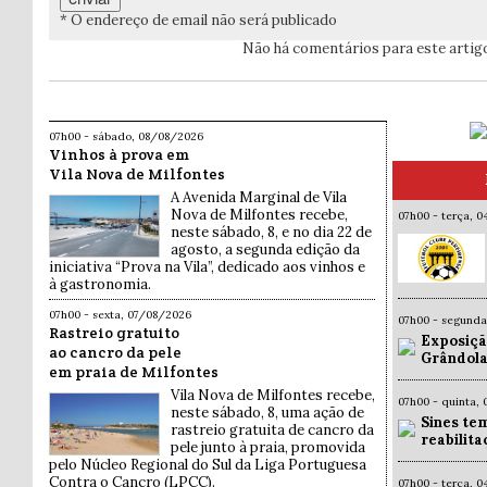
* O endereço de email não será publicado
Não há comentários para este artig
07h00 - sábado, 08/08/2026
Vinhos à prova em
Vila Nova de Milfontes
A Avenida Marginal de Vila
Nova de Milfontes recebe,
07h00 - terça, 
neste sábado, 8, e no dia 22 de
agosto, a segunda edição da
iniciativa “Prova na Vila”, dedicado aos vinhos e
à gastronomia.
07h00 - sexta, 07/08/2026
07h00 - segund
Rastreio gratuito
Exposiçã
ao cancro da pele
Grândola
em praia de Milfontes
Vila Nova de Milfontes recebe,
07h00 - quinta,
neste sábado, 8, uma ação de
Sines te
rastreio gratuita de cancro da
reabilit
pele junto à praia, promovida
pelo Núcleo Regional do Sul da Liga Portuguesa
Contra o Cancro (LPCC).
07h00 - terça, 