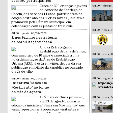
com 320 participantes
Cerca de 320 crianças e jovens
07h00 - sábado,
do concelho de Santiago do
Cacém, dos sete aos 14 anos, participaram na
edição deste ano das “Férias Jovens”, iniciativa
promovida pela Câmara Municipal, em
colaboração com as juntas de freguesia.
07h00 - terça, 
07h00 - quinta, 06/08/2026
Sines tem nova estratégia
de reabilitação urbana
A nova Estratégia de
Reabilitação Urbana de Sines,
07h00 - sexta, 
com um prazo de 10 anos e associada a uma
nova delimitação da Área de Reabilitação
Urbana (ARU), já está em vigor, depois da sua
publicação em Diário da República no passado
dia 28 de julho.
07h00 - segund
07h00 - quinta, 06/08/2026
Iniciativa “Sines em
Exposiçã
Grândola
Movimento” ao longo
do mês de agosto
A Câmara de Sines promove,
07h00 - terça, 
até 23 de agosto, a quarta
edição da iniciativa “Sines em Movimento”, que
visa proporcionar à população, visitantes e