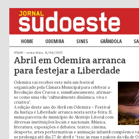
Menu principal
HOME
SALTAR PARA O CONTEÚDO PRIMÁRIO
SALTAR PARA O CONTEÚDO SECUNDÁRIO
ODEMIRA
SINES
GRÂNDOLA
SA
07h00 - sexta-feira, 11/04/2025
Abril em Odemira arranca
para festejar a Liberdade
Odemira vai receber este mês um festival
organizado pela Câmara Municipal para celebrar a
Revolução dos Cravos e, simultaneamente, afirmar-
se como uma vila “culturalmente dinâmica, viva e
criativa”.
A edição deste ano do Abril em Odemira – Festival
da Justiça e Liberdade arranca nesta sexta-feira, 11,
numa parceria do município do Alentejo Litoral com
diversas instituições locais e nacionais. Música,
literatura, exposições e debates, teatro, cinema,
desporto, artes performativas e animação infantil compõem o v
se prolonga até dia 27 de abril e “traz às ruas e palcos da vila de