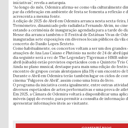
iniciativas”, revela a autarquia.
“Ao longo do mês, Odemira afirma-se como vila culturalmente dinâ
par da celebração em ambiente de festa se fomenta a reflexão e de
acrescenta a mesma fonte.
A edição de 2025 do Abril em Odemira arranca nesta sexta-feira, 1
Termómetro, dinamizado pelo radialista Fernando Alvim, no cin
estando a cerimónia de inauguração agendada para a tarde do dia
Nesse dia arranca também o II Festival de Estátuas Vivas de Ode
inauguradas sete exposições em diversos locais públicos da vila e,
concerto do Danilo Lopes Sexteto.
Como habitualmente, os concertos voltam a ser um dos grandes 
atuações de Ana Lua Caiano e Plutónio na noite de 24 de abril (qu
dia seguinte será a vez de The Legendary Tigerman e HMB subire
abril (sábado) estão previstos espetáculos com o Quinteto Trio 
Ainda no plano musical, destaque para mais uma edição do festival
encontro de grupos corais alentejanos (dia 19) e um encontro de b
Durante o Abril em Odemira terão também lugar os ciclos de conv
cinema “Fulgores de Abril”, assim como uma feira do livro.
O programa da iniciativa conta igualmente, entre outras ativida
diversos espetáculos de artes performativas e uma prova de atle
Em 2025, a Câmara de Odemira voltará a disponibilizar uma aplic
móveis (app) do evento, para permitir a consulta de informação 
apresentar informações úteis ao visitante.