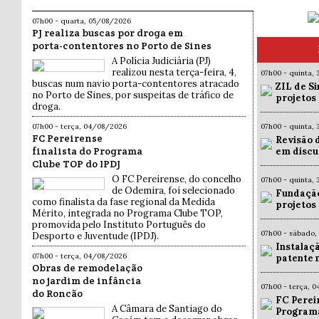
07h00 - quarta, 05/08/2026
PJ realiza buscas por droga em
porta-contentores no Porto de Sines
A Polícia Judiciária (PJ)
realizou nesta terça-feira, 4,
07h00 - quinta,
buscas num navio porta-contentores atracado
ZIL de Si
no Porto de Sines, por suspeitas de tráfico de
projetos
droga.
07h00 - terça, 04/08/2026
07h00 - quinta,
FC Pereirense
Revisão 
finalista do Programa
em discu
Clube TOP do IPDJ
O FC Pereirense, do concelho
07h00 - quinta,
de Odemira, foi selecionado
Fundação
como finalista da fase regional da Medida
projetos
Mérito, integrada no Programa Clube TOP,
promovida pelo Instituto Português do
07h00 - sábado,
Desporto e Juventude (IPDJ).
Instalaç
07h00 - terça, 04/08/2026
patente 
Obras de remodelação
no jardim de infância
07h00 - terça, 
do Roncão
FC Pereir
A Câmara de Santiago do
Programa