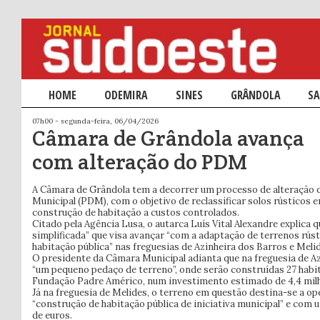
Menu principal
HOME
SALTAR PARA O CONTEÚDO PRIMÁRIO
SALTAR PARA O CONTEÚDO SECUNDÁRIO
ODEMIRA
SINES
GRÂNDOLA
SA
07h00 - segunda-feira, 06/04/2026
Câmara de Grândola avança
com alteração do PDM
A Câmara de Grândola tem a decorrer um processo de alteração 
Municipal (PDM), com o objetivo de reclassificar solos rústicos 
construção de habitação a custos controlados.
Citado pela Agência Lusa, o autarca Luís Vital Alexandre explica q
simplificada” que visa avançar “com a adaptação de terrenos rús
habitação pública” nas freguesias de Azinheira dos Barros e Meli
O presidente da Câmara Municipal adianta que na freguesia de Az
“um pequeno pedaço de terreno”, onde serão construídas 27 habit
Fundação Padre Américo, num investimento estimado de 4,4 milh
Já na freguesia de Melides, o terreno em questão destina-se a o
“construção de habitação pública de iniciativa municipal” e com 
de euros.