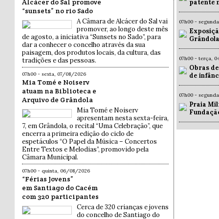
Alcácer do Sal promove
patente 
“sunsets” no rio Sado
A Câmara de Alcácer do Sal vai
07h00 - segund
promover, ao longo deste mês
Exposiçã
de agosto, a iniciativa “Sunsets no Sado”, para
Grândola
dar a conhecer o concelho através da sua
paisagem, dos produtos locais, da cultura, das
07h00 - terça, 
tradições e das pessoas.
Obras de
07h00 - sexta, 07/08/2026
de infân
Mia Tomé e Noiserv
atuam na Biblioteca e
07h00 - segund
Arquivo de Grândola
Praia Mil
Mia Tomé e Noiserv
Fundaçã
apresentam nesta sexta-feira,
7, em Grândola, o recital “Uma Celebração”, que
encerra a primeira edição do ciclo de
espetáculos “O Papel da Música – Concertos
Entre Textos e Melodias”, promovido pela
Câmara Municipal.
07h00 - quinta, 06/08/2026
“Férias Jovens”
em Santiago do Cacém
com 320 participantes
Cerca de 320 crianças e jovens
do concelho de Santiago do