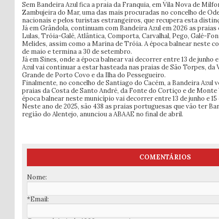
Sem Bandeira Azul fica a praia da Franquia, em Vila Nova de Milfo
Zambujeira do Mar, uma das mais procuradas no concelho de Od
nacionais e pelos turistas estrangeiros, que recupera esta distin
Já em Grândola, continuam com Bandeira Azul em 2026 as praias 
Lulas, Tróia-Galé, Atlântica, Comporta, Carvalhal, Pego, Galé-Fo
Melides, assim como a Marina de Tróia. A época balnear neste c
de maio e termina a 30 de setembro.
Já em Sines, onde a época balnear vai decorrer entre 13 de junho 
Azul vai continuar a estar hasteada nas praias de São Torpes, da V
Grande de Porto Covo e da Ilha do Pessegueiro.
Finalmente, no concelho de Santiago do Cacém, a Bandeira Azul v
praias da Costa de Santo André, da Fonte do Cortiço e de Monte 
época balnear neste município vai decorrer entre 13 de junho e 1
Neste ano de 2025, são 438 as praias portuguesas que vão ter Ban
região do Alentejo, anunciou a ABAAE no final de abril.
COMENTÁRIOS
Nome:
*Email: