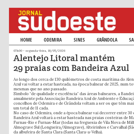
Menu principal
HOME
SALTAR PARA O CONTEÚDO PRIMÁRIO
SALTAR PARA O CONTEÚDO SECUNDÁRIO
ODEMIRA
SINES
GRÂNDOLA
SA
07h00 - segunda-feira, 18/05/2026
Alentejo Litoral mantém
29 praias com Bandeira Azul
Ao longo dos cerca de 130 quilómetros de costa marítima do Alent
Azul vai voltar a estar hasteada, na época balnear de 2025, num tot
mesmas que no ano passado.
Símbolo “de qualidade e excelência” das áreas balneares, a Bandei
anualmente pela Associação Bandeira Azul de Ambiente e Educaç
concelhos de Odemira e de Grândola voltam a ser os que têm mai
um total de 11 cada.
No caso de Odemira, onde a época balnear vai decorrer entre 30 
Bandeira Azul voltará a estar hasteada nas praias costeiras de Ma
Furnas-Rio e Furnas-Mar (todas na freguesia de Vila Nova de Mil
Almograve Sul (Longueira/Almograve), Alteirinhos e Carvalhal (São
da albufeira de Santa Clara (Santa Clara-a-Velha).