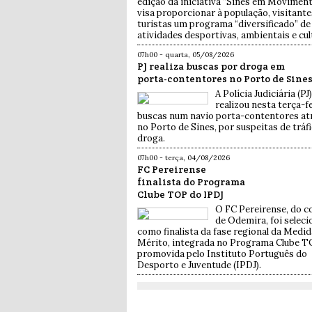
edição da iniciativa “Sines em Moviment
visa proporcionar à população, visitante
turistas um programa “diversificado” de
atividades desportivas, ambientais e cul
07h00 - quarta, 05/08/2026
PJ realiza buscas por droga em
porta-contentores no Porto de Sine
A Polícia Judiciária (PJ)
realizou nesta terça-fe
buscas num navio porta-contentores at
no Porto de Sines, por suspeitas de tráf
droga.
07h00 - terça, 04/08/2026
FC Pereirense
finalista do Programa
Clube TOP do IPDJ
O FC Pereirense, do c
de Odemira, foi selec
como finalista da fase regional da Medid
Mérito, integrada no Programa Clube T
promovida pelo Instituto Português do
Desporto e Juventude (IPDJ).