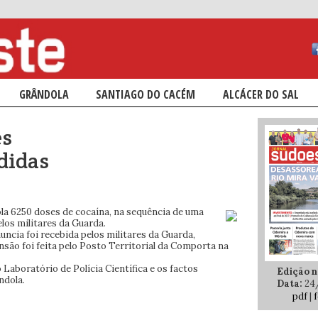
ÁRIO
NDÁRIO
GRÂNDOLA
SANTIAGO DO CACÉM
ALCÁCER DO SAL
es
didas
a 6250 doses de cocaína, na sequência de uma
los militares da Guarda.
ncia foi recebida pelos militares da Guarda,
ensão foi feita pelo Posto Territorial da Comporta na
 Laboratório de Polícia Científica e os factos
Edição n.
ndola.
Data:
24
pdf
|
f