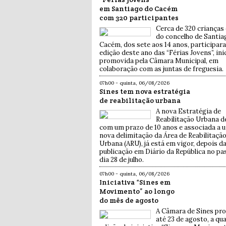
em Santiago do Cacém
com 320 participantes
Cerca de 320 crianças 
do concelho de Santia
Cacém, dos sete aos 14 anos, participar
edição deste ano das “Férias Jovens”, ini
promovida pela Câmara Municipal, em
colaboração com as juntas de freguesia.
07h00 - quinta, 06/08/2026
Sines tem nova estratégia
de reabilitação urbana
A nova Estratégia de
Reabilitação Urbana de
com um prazo de 10 anos e associada a 
nova delimitação da Área de Reabilitaçã
Urbana (ARU), já está em vigor, depois d
publicação em Diário da República no p
dia 28 de julho.
07h00 - quinta, 06/08/2026
Iniciativa “Sines em
Movimento” ao longo
do mês de agosto
A Câmara de Sines pr
até 23 de agosto, a qu