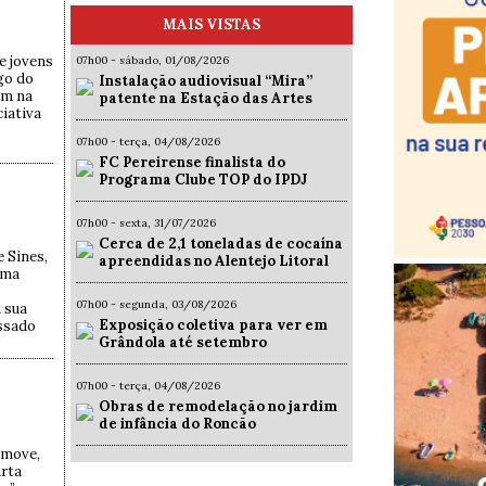
MAIS VISTAS
e jovens
07h00 - sábado, 01/08/2026
go do
Instalação audiovisual “Mira”
am na
patente na Estação das Artes
ciativa
07h00 - terça, 04/08/2026
FC Pereirense finalista do
Programa Clube TOP do IPDJ
07h00 - sexta, 31/07/2026
Cerca de 2,1 toneladas de cocaína
 Sines,
apreendidas no Alentejo Litoral
uma
o
07h00 - segunda, 03/08/2026
a sua
Exposição coletiva para ver em
assado
Grândola até setembro
07h00 - terça, 04/08/2026
Obras de remodelação no jardim
de infância do Roncão
omove,
arta