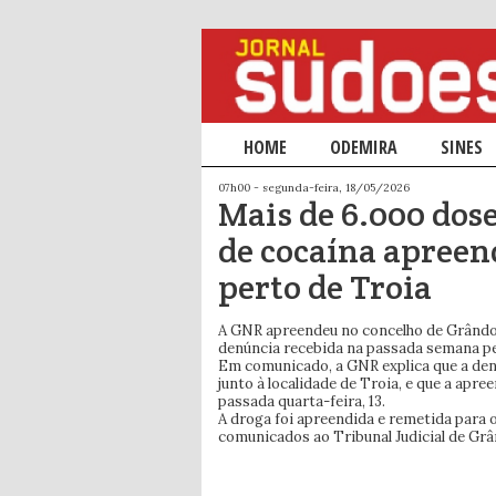
Menu principal
HOME
SALTAR PARA O CONTEÚDO PRIM
SALTAR PARA O CONTEÚDO SECU
ODEMIRA
SINES
07h00 - segunda-feira, 18/05/2026
Mais de 6.000 dos
de cocaína apreen
perto de Troia
A GNR apreendeu no concelho de Grândol
denúncia recebida na passada semana pe
Em comunicado, a GNR explica que a denu
junto à localidade de Troia, e que a apre
passada quarta-feira, 13.
A droga foi apreendida e remetida para o
comunicados ao Tribunal Judicial de Grâ