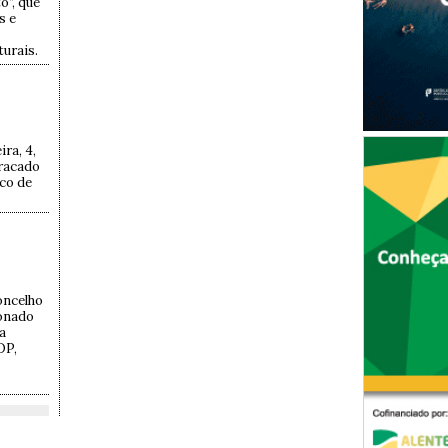
o”, que
s e
turais.
s
ira, 4,
racado
ico de
oncelho
ionado
a
OP,