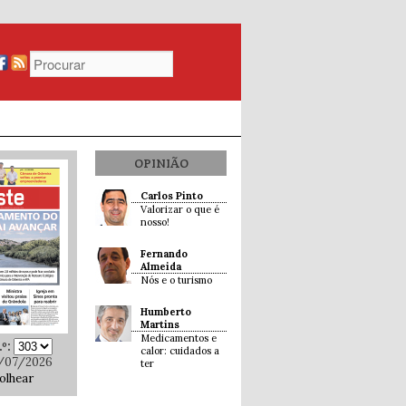
OPINIÃO
Carlos Pinto
Valorizar o que é
nosso!
Fernando
Almeida
Nós e o turismo
Humberto
Martins
Medicamentos e
º:
calor: cuidados a
/07/2026
ter
olhear