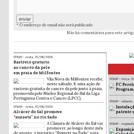
* O endereço de email não será publicado
Não há comentários para este artig
07h00 - sexta, 07/08/2026
Rastreio gratuito
ao cancro da pele
em praia de Milfontes
Vila Nova de Milfontes recebe,
07h00 - terça, 
neste sábado, 8, uma ação de
FC Pereir
rastreio gratuita de cancro da pele junto à praia,
Programa
promovida pelo Núcleo Regional do Sul da Liga
Portuguesa Contra o Cancro (LPCC).
07h00 - sábado,
Instalaç
07h00 - sexta, 07/08/2026
Alcácer do Sal promove
patente 
“sunsets” no rio Sado
A Câmara de Alcácer do Sal vai
07h00 - segund
promover, ao longo deste mês
Exposiçã
de agosto, a iniciativa “Sunsets no Sado”, para