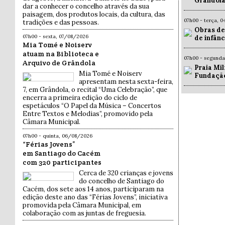
Grândola
dar a conhecer o concelho através da sua
paisagem, dos produtos locais, da cultura, das
07h00 - terça, 
tradições e das pessoas.
Obras de
07h00 - sexta, 07/08/2026
de infân
Mia Tomé e Noiserv
atuam na Biblioteca e
07h00 - segund
Arquivo de Grândola
Praia Mil
Mia Tomé e Noiserv
Fundaçã
apresentam nesta sexta-feira,
7, em Grândola, o recital “Uma Celebração”, que
encerra a primeira edição do ciclo de
espetáculos “O Papel da Música – Concertos
Entre Textos e Melodias”, promovido pela
Câmara Municipal.
07h00 - quinta, 06/08/2026
“Férias Jovens”
em Santiago do Cacém
com 320 participantes
Cerca de 320 crianças e jovens
do concelho de Santiago do
Cacém, dos sete aos 14 anos, participaram na
edição deste ano das “Férias Jovens”, iniciativa
promovida pela Câmara Municipal, em
colaboração com as juntas de freguesia.