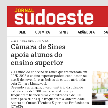
Menu principal
HOME
SALTAR PARA O CONTEÚDO PRIMÁRIO
SALTAR PARA O CONTEÚDO SECUNDÁRIO
ODEMIRA
SINES
GRÂNDOLA
SA
07h00 - terça-feira, 04/11/2025
Câmara de Sines
apoia alunos do
ensino superior
Os alunos do concelho de Sines que frequentam em
2025-2026 o ensino superior podem candidatar-se,
até 21 de novembro, às bolsas de estudo atribuídas
pela Câmara Munici-pal.
Segundo a autarquia, o valor unitário da bolsa de
estudo será de 1.200 euros para alunos que
frequentem licenciaturas e mestrados e de 600
euros para alunos que frequentem a Universidade
Aberta ou Cursos Técnicos Superiores Profissionais
(CTeSP).