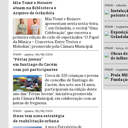
Mia Tomé e Noiserv
07h00 - sábado,
atuam na Biblioteca e
Instalaç
Arquivo de Grândola
patente 
Mia Tomé e Noiserv
apresentam nesta sexta-feira,
07h00 - segund
7, em Grândola, o recital “Uma
Exposiçã
Celebração”, que encerra a
Grândola
primeira edição do ciclo de espetáculos “O Papel
da Música – Concertos Entre Textos e
Melodias”, promovido pela Câmara Municipal.
07h00 - terça, 
Obras de
07h00 - quinta, 06/08/2026
de infân
“Férias Jovens”
em Santiago do Cacém
com 320 participantes
07h00 - segund
Praia Mil
Cerca de 320 crianças e jovens
Fundaçã
do concelho de Santiago do
Cacém, dos sete aos 14 anos,
participaram na edição deste
ano das “Férias Jovens”, iniciativa promovida
pela Câmara Municipal, em colaboração com as
juntas de freguesia.
07h00 - quinta, 06/08/2026
Sines tem nova estratégia
de reabilitação urbana
A nova Estratégia de