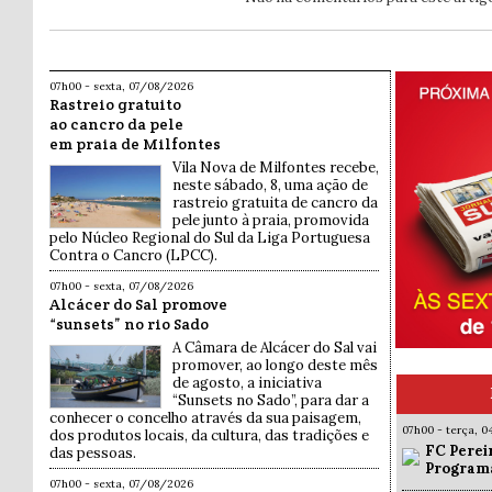
07h00 - sexta, 07/08/2026
Rastreio gratuito
ao cancro da pele
em praia de Milfontes
Vila Nova de Milfontes recebe,
neste sábado, 8, uma ação de
rastreio gratuita de cancro da
pele junto à praia, promovida
pelo Núcleo Regional do Sul da Liga Portuguesa
Contra o Cancro (LPCC).
07h00 - sexta, 07/08/2026
Alcácer do Sal promove
“sunsets” no rio Sado
A Câmara de Alcácer do Sal vai
promover, ao longo deste mês
de agosto, a iniciativa
“Sunsets no Sado”, para dar a
conhecer o concelho através da sua paisagem,
07h00 - terça, 
dos produtos locais, da cultura, das tradições e
FC Pereir
das pessoas.
Programa
07h00 - sexta, 07/08/2026