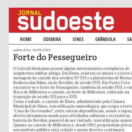
Menu principal
HOME
SALTAR PARA O CONTEÚDO PRIMÁRIO
SALTAR PARA O CONTEÚDO SECUNDÁRIO
ODEMIRA
SINES
GRÂNDOLA
SA
quinta-feira, 04/05/2023
Forte do Pessegueiro
O Litoral Alentejano possui alguns interessantes exemplares de
arquitetura militar antiga. Em Sines, existem os muros e a torre 
menagem do castelo dos séculos XV-XVI e a plataforma de Nossa
Senhora das Salas, ou do Revelim, do século XVII. Em Porto Covo
encontra-se o forte do Pessegueiro, também do século XVII, e em
Nova de Milfontes o castelo, ou forte de Milfontes, edificado na
transição do século XVI para o XVII.
Como é sabido, o castelo de Sines, administrado pela Câmara
Municipal de Sines, tem utilização museológica, que ocupa a torre
“Casa do Governador”, entre outras dependências, sendo o espa
aberto intramuros usado para atividades culturais e recreativas.
bateria do Revelim, passível de ser visitado, tem utilização episód
Quanto ao castelo de Milfontes é, desde 1903, propriedade privad
seu usufruto público está vedado e assim decerto continuará.