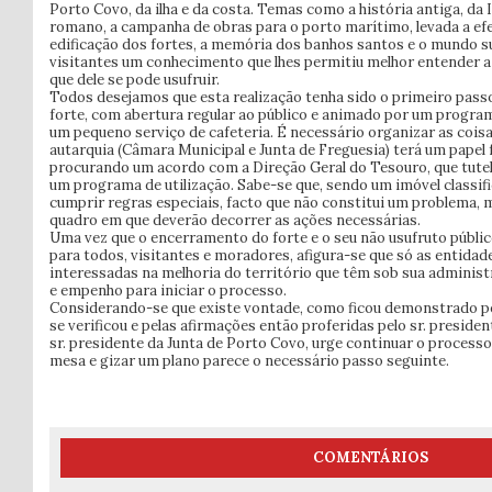
Porto Covo, da ilha e da costa. Temas como a história antiga, da
romano, a campanha de obras para o porto marítimo, levada a efeit
edificação dos fortes, a memória dos banhos santos e o mundo 
visitantes um conhecimento que lhes permitiu melhor entender 
que dele se pode usufruir.
Todos desejamos que esta realização tenha sido o primeiro pass
forte, com abertura regular ao público e animado por um program
um pequeno serviço de cafeteria. É necessário organizar as coisa
autarquia (Câmara Municipal e Junta de Freguesia) terá um papel
procurando um acordo com a Direção Geral do Tesouro, que tutela
um programa de utilização. Sabe-se que, sendo um imóvel classific
cumprir regras especiais, facto que não constitui um problema,
quadro em que deverão decorrer as ações necessárias.
Uma vez que o encerramento do forte e o seu não usufruto públic
para todos, visitantes e moradores, afigura-se que só as entidade
interessadas na melhoria do território que têm sob sua adminis
e empenho para iniciar o processo.
Considerando-se que existe vontade, como ficou demonstrado pe
se verificou e pelas afirmações então proferidas pelo sr. preside
sr. presidente da Junta de Porto Covo, urge continuar o processo
mesa e gizar um plano parece o necessário passo seguinte.
COMENTÁRIOS