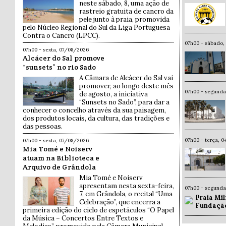
neste sábado, 8, uma ação de
rastreio gratuita de cancro da
pele junto à praia, promovida
pelo Núcleo Regional do Sul da Liga Portuguesa
Contra o Cancro (LPCC).
07h00 - sábado,
07h00 - sexta, 07/08/2026
Alcácer do Sal promove
“sunsets” no rio Sado
A Câmara de Alcácer do Sal vai
promover, ao longo deste mês
07h00 - segund
de agosto, a iniciativa
“Sunsets no Sado”, para dar a
conhecer o concelho através da sua paisagem,
dos produtos locais, da cultura, das tradições e
das pessoas.
07h00 - terça, 
07h00 - sexta, 07/08/2026
Mia Tomé e Noiserv
atuam na Biblioteca e
Arquivo de Grândola
Mia Tomé e Noiserv
apresentam nesta sexta-feira,
07h00 - segund
7, em Grândola, o recital “Uma
Praia Mil
Celebração”, que encerra a
Fundaçã
primeira edição do ciclo de espetáculos “O Papel
da Música – Concertos Entre Textos e