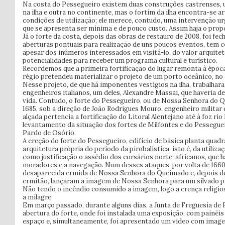
Na costa do Pessegueiro existem duas construções castrenses,
na ilha e outra no continente, mas o fortim da ilha encontra-se a
condições de utilização; ele merece, contudo, uma intervenção ur
que se apresenta ser mínima e de pouco custo. Assim haja o propós
Já o forte da costa, depois das obras de restauro de 2008, foi fec
aberturas pontuais para realização de uns poucos eventos, tem 
apesar dos inúmeros interessados em visitá-lo, do valor arquitet
potencialidades para receber um programa cultural e turístico.
Recordemos que a primeira fortificação do lugar remonta à época 
régio pretendeu materializar o projeto de um porto oceânico, no ca
Nesse projeto, de que há imponentes vestígios na ilha, trabalha
engenheiros italianos, um deles, Alexandre Massai, que haveria de
vida. Contudo, o forte do Pessegueiro, ou de Nossa Senhora do Q
1685, sob a direção de João Rodrigues Mouro, engenheiro militar d
alçada pertencia a fortificação do Litoral Alentejano até à foz ri
levantamento da situação dos fortes de Milfontes e do Pesseguei
Pardo de Osório.
A ereção do forte do Pessegueiro, edifício de básica planta quadr
arquitetura própria do período da pirobalística, isto é, da utiliz
como justificação o assédio dos corsários norte-africanos, que 
moradores e a navegação. Num desses ataques, por volta de 1660,
desaparecida ermida de Nossa Senhora do Queimado e, depois 
ermitão, lançaram a imagem de Nossa Senhora para um silvado p
Não tendo o incêndio consumido a imagem, logo a crença religios
a milagre.
Em março passado, durante alguns dias, a Junta de Freguesia de
abertura do forte, onde foi instalada uma exposição, com painéis
espaço e, simultaneamente, foi apresentado um vídeo com image